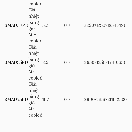
cooled
Giải
nhiệt
bằng
SMAD37PD
5.3
0.7
2250×1250×1854
1490
gió
Air-
cooled
Giải
nhiệt
bằng
SMAD55PD
8.5
0.7
2650×1250×1740
1630
gió
Air-
cooled
Giải
nhiệt
bằng
SMAD75PD
11.7
0.7
2900×1616×2111
2580
gió
Air-
cooled