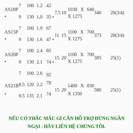
7
100
1.2
42
AS10P
1030 X 640
7.5
10
340
20(3/4)
•
X 1275
9
130
1,0
35 •
7
100
1.9
67
AS15P
1100 X 700
11
15
373
20(3/4)
•
X 1275
9
130
1.6
47 •
7
100
2.4
85
AS20P
1100 X 700
15
20
385
25(1)
•
X 1275
9
130
2.1
74 •
7
100
2.6
92
78
8.5
120
2.2
AS21B
1400 X 830
15
20
580
25(1)
•
X 1350
74
9.5
135
2.1
NẾU CÓ THẮC MẮC GÌ CẦN HỖ TRỢ ĐỪNG NGẦN
NGẠI - HÃY LIÊN HỆ CHÚNG TÔI.