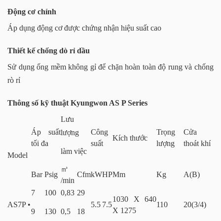
Động cơ chính
Áp dụng động cơ được chứng nhận hiệu suất cao
Thiết kế chống dò rỉ dầu
Sử dụng ống mềm không gỉ để chặn hoàn toàn độ rung và chống
rò rỉ
Thông số kỹ thuật Kyungwon AS P Series
Lưu
Áp suất
Công
Trọng
Cửa
lượng
Kích thước
tối đa
suất
lượng
thoát khí
làm việc
Model
㎥
Bar
Psig
Cfm
kW
HP
Mm
Kg
A(B)
/min
7
100
0,83
29
1030 X 640
AS7P •
5.5
7.5
110
20(3/4)
X 1275
9
130
0,5
18