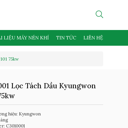
I LIỆU MÁY NÉN KHÍ
TIN TỨC
LIÊN HỆ
101 75kw
001 Lọc Tách Dầu Kyungwon
 75kw
ơng hiệu: Kyungwon
hàng
er: C3010001