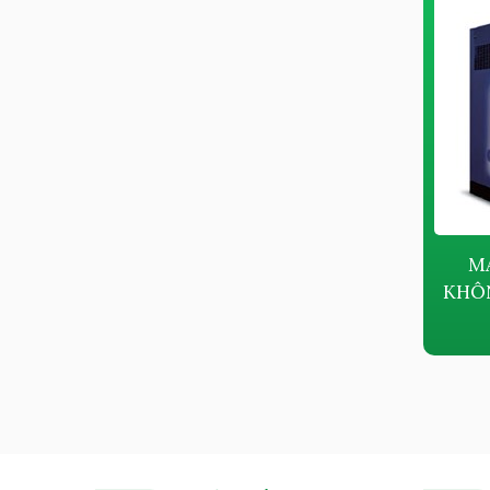
MÁY NÉN KHÍ KYUNGWON AS
MÁ
P SERIES
KHÔ
Giá bán:
Liên hệ