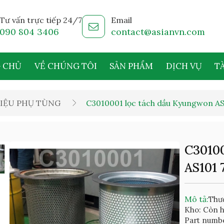
Tư vấn trực tiếp 24/7
Email
090 804 3406
contact@asianvn.com
 CHỦ
VỀ CHÚNG TÔI
SẢN PHẨM
DỊCH VỤ
TÀ
IỆU PHỤ TÙNG
C3010001 lọc tách dầu Kyungwon AS
C3010
AS101
Mô tả:
Thư
Kho: Còn 
Part numb