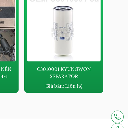
 NÉN
C3010001 KYUNGWON
4-1
SEPARATOR
KYUN
Giá bán:
Liên hệ