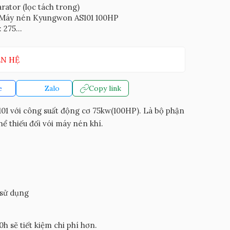
arator (lọc tách trong)
 Máy nén Kyungwon AS101 100HP
 275...
ÊN HỆ
e
Zalo
Copy link
01 với công suất động cơ 75kw(100HP). Là bộ phận
ể thiếu đối vói máy nén khí.
 sử dụng
 sẽ tiết kiệm chi phí hơn.