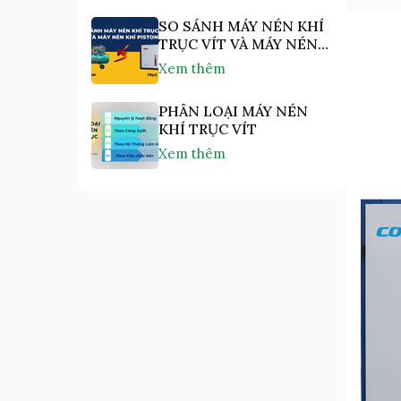
SO SÁNH MÁY NÉN KHÍ
TRỤC VÍT VÀ MÁY NÉN
KHÍ PISTON
Xem thêm
PHÂN LOẠI MÁY NÉN
KHÍ TRỤC VÍT
Xem thêm