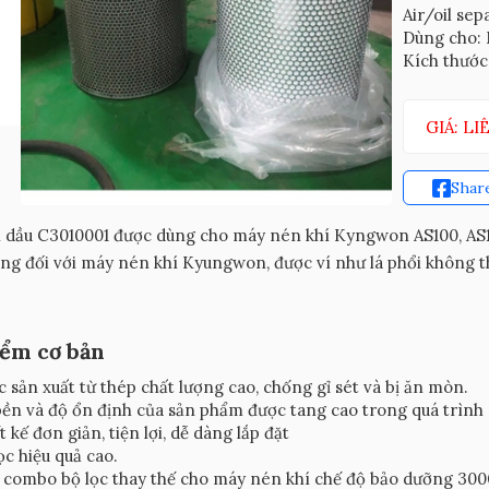
Air/oil sep
Dùng cho:
Kích thước:
GIÁ: LI
Shar
 dầu C3010001 được dùng cho máy nén khí Kyngwon AS100, AS1
ng đối với máy nén khí Kyungwon, được ví như lá phổi không th
iểm cơ bản
 sản xuất từ thép chất lượng cao, chống gỉ sét và bị ăn mòn.
ền và độ ổn định của sản phẩm được tang cao trong quá trình
t kế đơn giản, tiện lợi, dễ dàng lắp đặt
ọc hiệu quả cao.
combo bộ lọc thay thế cho máy nén khí chế độ bảo dưỡng 3000h