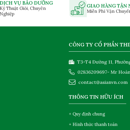
DỊCH VỤ BẢO DƯỠNG
GIAO HÀNG TẬN 
Kỹ Thuật Giỏi, Chuyên
Miễn Phí Vận Chuyể
Nghiệp
CÔNG TY CỔ PHẦN THI
T3-T4 Đường 11, Phường
02836209697
- Mr Hoà
contact@asianvn.com
THÔNG TIN HỮU ÍCH
+ Quy định chung
+ Hình thức thanh toán