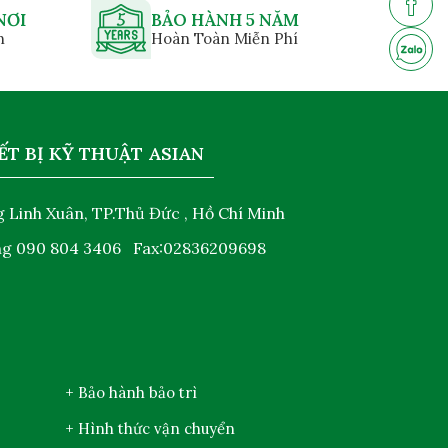
NƠI
BẢO HÀNH 5 NĂM
n
Hoàn Toàn Miễn Phí
ẾT BỊ KỸ THUẬT ASIAN
 Linh Xuân, TP.Thủ Đức , Hồ Chí Minh
ng
090 804 3406
Fax:02836209698
+ Bảo hành bảo trì
+ Hình thức vận chuyển