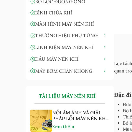
BỘ LỌC ĐƯỜNG ỐNG
BÌNH CHỨA KHÍ
MÀN HÌNH MÁY NÉN KHÍ
THƯƠNG HIỆU PHỤ TÙNG
LINH KIỆN MÁY NÉN KHÍ
DẦU MÁY NÉN KHÍ
Lọc tách
MÁY BƠM CHÂN KHÔNG
quan trọ
Đặc đ
TÀI LIỆU MÁY NÉN KHÍ
Được
Độ b
NỖI ÁM ẢNH VÀ GIẢI
Thiế
PHÁP LỖI MÁY NÉN KHÍ
Bộ l
"NHIỆT ĐỘ CAO"
Xem thêm
Mua 