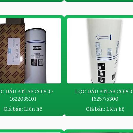
C DẦU ATLAS COPCO
LỌC DẦU ATLAS COPC
1622035101
1625775300
Giá bán:
Liên hệ
Giá bán:
Liên hệ