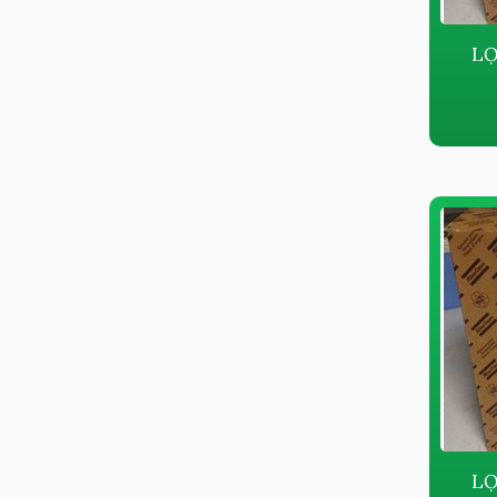
LỌ
LỌ