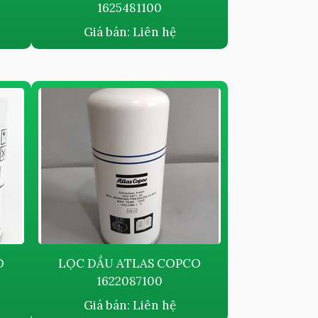
1625481100
Giá bán:
Liên hệ
O
LỌC DẦU ATLAS COPCO
1622087100
Giá bán:
Liên hệ