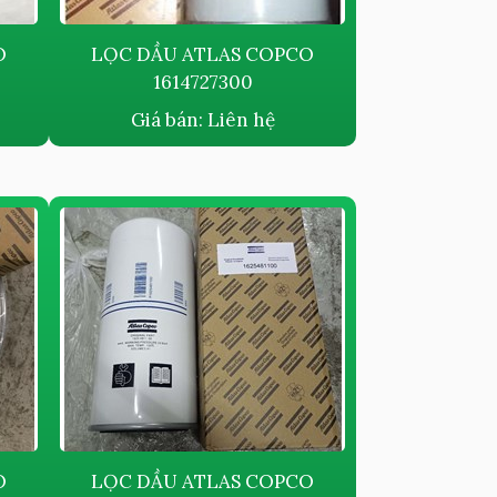
O
LỌC DẦU ATLAS COPCO
1614727300
Giá bán:
Liên hệ
O
LỌC DẦU ATLAS COPCO