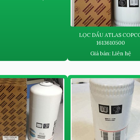
LỌC DẨU ATLAS COPC
1613610500
Giá bán:
Liên hệ