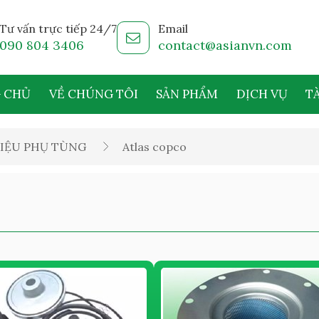
Tư vấn trực tiếp 24/7
Email
090 804 3406
contact@asianvn.com
 CHỦ
VỀ CHÚNG TÔI
SẢN PHẨM
DỊCH VỤ
TÀ
IỆU PHỤ TÙNG
Atlas copco