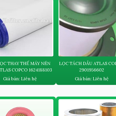
LỌC THAY THẾ MÁY NÉN
LỌC TÁCH DẦU ATLAS C
ATLAS COPCO 1624188103
2901956602
Giá bán:
Liên hệ
Giá bán:
Liên hệ