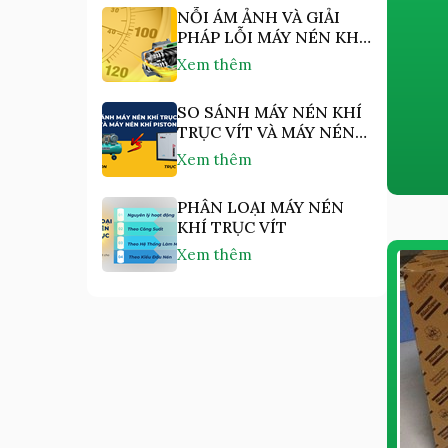
NỖI ÁM ẢNH VÀ GIẢI
PHÁP LỖI MÁY NÉN KHÍ
"NHIỆT ĐỘ CAO"
Xem thêm
SO SÁNH MÁY NÉN KHÍ
TRỤC VÍT VÀ MÁY NÉN
KHÍ PISTON
Xem thêm
PHÂN LOẠI MÁY NÉN
KHÍ TRỤC VÍT
Xem thêm