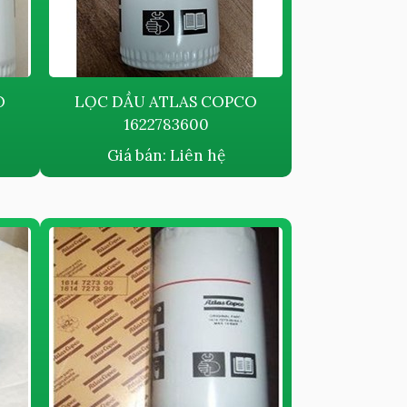
O
LỌC DẦU ATLAS COPCO
1622783600
Giá bán:
Liên hệ