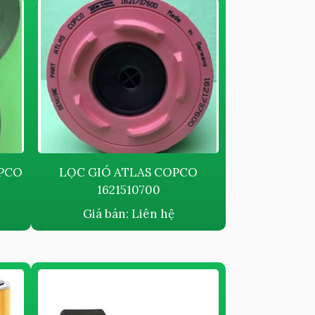
OPCO
LỌC GIÓ ATLAS COPCO
1621510700
Giá bán:
Liên hệ