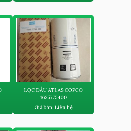
O
LỌC DẦU ATLAS COPCO
1625775400
Giá bán:
Liên hệ