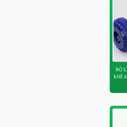
BỘ 
KHÍ 