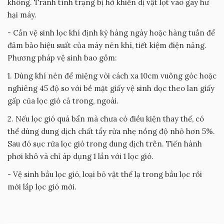
không. Tránh tình trạng bị hở khiến dị vật lọt vào gây hư
hại máy.
- Cần vệ sinh lọc khí định kỳ hàng ngày hoặc hàng tuần để
đảm bảo hiệu suất của máy nén khí, tiết kiệm điện năng.
Phương pháp vệ sinh bao gồm:
1. Dùng khí nén để miệng vòi cách xa 10cm vuông góc hoặc
nghiêng 45 độ so với bề mặt giấy vệ sinh dọc theo lan giấy
gấp của lọc gió cả trong, ngoài.
2. Nếu lọc gió quá bẩn mà chưa có điều kiện thay thế, có
thể dùng dung dịch chất tẩy rửa nhẹ nồng độ nhỏ hơn 5%.
Sau đó sục rửa lọc gió trong dung dịch trên. Tiến hành
phơi khô và chỉ áp dụng 1 lần với 1 lọc gió.
- Vệ sinh bầu lọc gió, loại bỏ vật thể lạ trong bầu lọc rồi
mới lắp lọc gió mới.