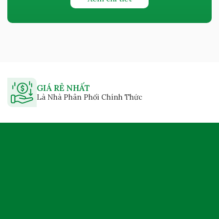
GIÁ RẺ NHẤT
Là Nhà Phân Phối Chính Thức