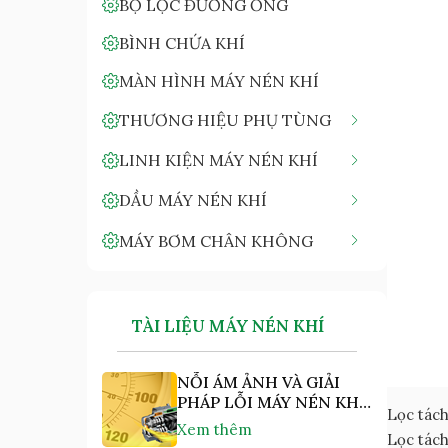
BỘ LỌC ĐƯỜNG ỐNG
BÌNH CHỨA KHÍ
MÀN HÌNH MÁY NÉN KHÍ
THƯƠNG HIỆU PHỤ TÙNG
LINH KIỆN MÁY NÉN KHÍ
DẦU MÁY NÉN KHÍ
MÁY BƠM CHÂN KHÔNG
TÀI LIỆU MÁY NÉN KHÍ
NỖI ÁM ẢNH VÀ GIẢI
PHÁP LỖI MÁY NÉN KHÍ
Lọc tách
"NHIỆT ĐỘ CAO"
Xem thêm
Lọc tách