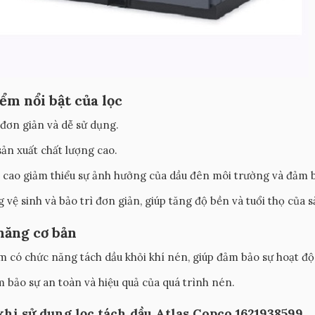
ểm nổi bật của lọc
 đơn giản và dễ sử dụng.
 sản xuất chất lượng cao.
 cao giảm thiểu sự ảnh hưởng của dầu đên môi trường và đảm bả
 vệ sinh và bảo trì đơn giản, giúp tăng độ bền và tuổi thọ của 
năng cơ bản
 có chức năng tách dầu khỏi khí nén, giúp đảm bảo sự hoạt độn
 bảo sự an toàn và hiệu quả của quá trình nén.
khi sử dụng lọc tách dầu Atlas Copco 1621938599