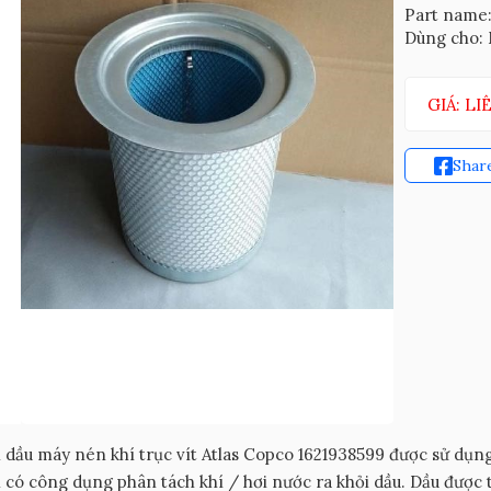
Part name
Dùng cho: M
GIÁ: LI
Shar
 dầu máy nén khí trục vít Atlas Copco 1621938599 được sử dụn
 có công dụng phân tách khí / hơi nước ra khỏi dầu. Dầu được 