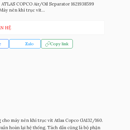
: ATLAS COPCO Air/Oil Separator 1621938599
áy nén khí trục vít...
ÊN HỆ
e
Zalo
Copy link
g cho máy nén khí trục vít Atlas Copco GA132/160.
tuần hoàn lại hệ thống. Tách dầu cũng là bộ phận