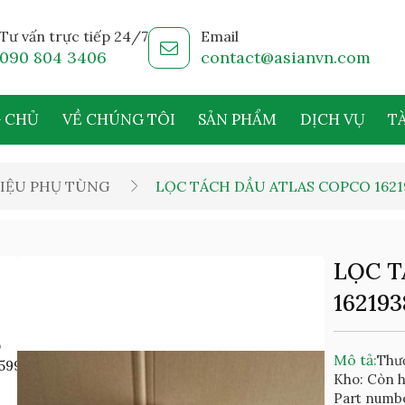
Tư vấn trực tiếp 24/7
Email
090 804 3406
contact@asianvn.com
 CHỦ
VỀ CHÚNG TÔI
SẢN PHẨM
DỊCH VỤ
TÀ
IỆU PHỤ TÙNG
LỌC TÁCH DẦU ATLAS COPCO 1621
LỌC T
162193
Mô tả:
Thươ
Kho: Còn 
Part numbe