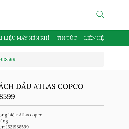
I LIỆU MÁY NÉN KHÍ
TIN TỨC
LIÊN HỆ
938599
ÁCH DẦU ATLAS COPCO
8599
ng hiệu: Atlas copco
hàng
r: 1621938599