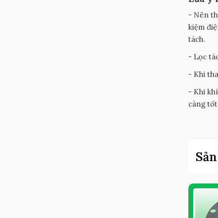
- Nên th
kiệm điệ
tách.
- Lọc tá
- Khi th
- Khi kh
càng tốt
Sản