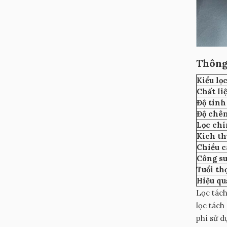
Thông
Kiểu lọ
Chất li
Độ tinh
Độ chê
Lọc chí
Kích t
Chiều c
Công su
Tuổi th
Hiệu qu
Lọc tách
lọc tách
phí sử d