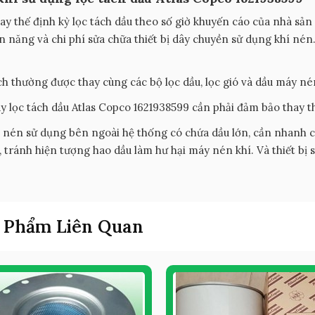
ay thế định kỳ lọc tách dầu theo số giờ khuyến cáo của nhà sản 
n năng và chi phí sửa chữa thiết bị dây chuyền sử dụng khí nén
ch thường được thay cùng các bộ lọc dầu, lọc gió và dầu máy nén
ay lọc tách dầu Atlas Copco 1621938599 cần phải đảm bảo thay t
í nén sử dụng bên ngoài hệ thống có chứa dầu lớn, cần nhanh c
, tránh hiện tượng hao dầu làm hư hại máy nén khí. Và thiết bị 
 Phẩm Liên Quan