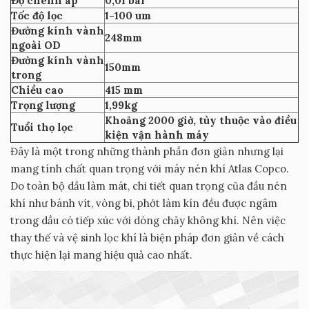
Độ chênh áp
0,01 bar
Tốc độ lọc
1-100 um
Đường kính vành
248mm
ngoài OD
Đường kính vành
150mm
trong
Chiều cao
415 mm
Trọng lượng
1,99kg
Khoảng 2000 giờ, tùy thuộc vào điều
Tuổi thọ lọc
kiện vận hành máy
Đây là một trong những thành phần đơn giản nhưng lại
mang tính chất quan trọng với máy nén khí Atlas Copco.
Do toàn bộ dầu làm mát, chi tiết quan trọng của đầu nén
khí như bánh vít, vòng bi, phớt làm kín đều được ngâm
trong dầu có tiếp xúc với dòng chảy không khí. Nên việc
thay thế và vệ sinh lọc khí là biện pháp đơn giản về cách
thực hiện lại mang hiệu quả cao nhất.