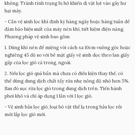
không. Tránh tình trạng bị hở khiến dị vật lọt vào gây hư
hại máy.
- Cần vệ sinh lọc khí định kỳ hàng ngày hoặc hàng tuần để
đảm bảo hiệu suất của máy nén khí, tiết kiệm điện năng.
Phương pháp vệ sinh bao gồm:
1. Dùng khí nén để miệng vòi cách xa 10cm vuông góc hoặc
nghiêng 45 độ so với bề mặt giấy vệ sinh dọc theo lan giấy
gấp của lọc gió cả trong, ngoài.
2. Nếu lọc gió quá bẩn mà chưa có điều kiện thay thế, có
thể dùng dung dịch chất tẩy rửa nhẹ nồng độ nhỏ hơn 5%.
Sau đó sục rửa lọc gió trong dung dịch trên. Tiến hành
phơi khô và chỉ áp dụng 1 lần với 1 lọc gió.
- Vệ sinh bầu lọc gió, loại bỏ vật thể lạ trong bầu lọc rồi
mới lắp lọc gió mới.