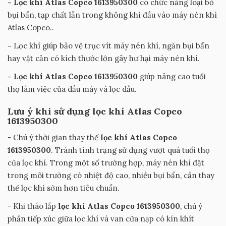
- Lọc khí Atlas Copco 1613950300
có chức năng loại bỏ
bụi bẩn, tạp chất lẫn trong không khí đầu vào máy nén khí
Atlas Copco..
-
Lọc khí giúp bảo vệ trục vít máy nén khí, ngăn bụi bẩn
hay vật cản có kích thước lớn gây hư hại máy nén khí.
- Lọc khí
Atlas Copco 1613950300
giúp nâng cao tuổi
thọ làm việc của dầu máy và lọc dầu.
Lưu ý khi sử dụng lọc khí Atlas Copco
1613950300
- Chú ý thời gian thay thế
lọc khí Atlas Copco
1613950300
. Tránh tình trạng sử dụng vượt quá tuổi thọ
của lọc khí. Trong một số trường hợp, máy nén khí đặt
trong môi trường có nhiệt độ cao, nhiều bụi bẩn, cần thay
thế lọc khí sớm hơn tiêu chuẩn.
- Khi tháo lắp
lọc khí Atlas Copco 1613950300
, chú ý
phần tiếp xúc giữa lọc khí và van cửa nạp có kín khít