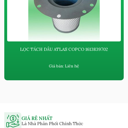
LỌC TÁCH DẦU ATLAS COPCO ​​​​​​1613839702
Giá bán:
Liên hệ
GIÁ RẺ NHẤT
Là Nhà Phân Phối Chính Thức