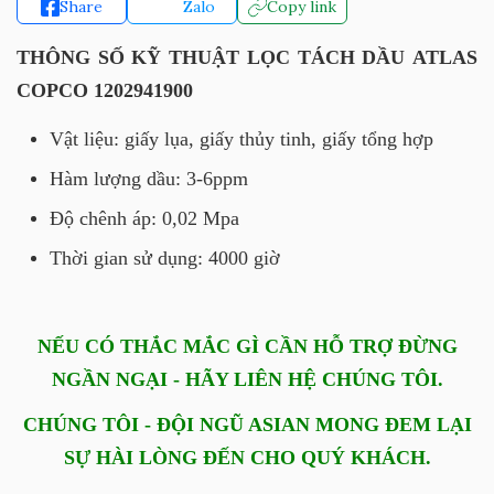
Share
Zalo
Copy link
THÔNG SỐ KỸ THUẬT LỌC TÁCH DẦU ATLAS
COPCO 1202941900
Vật liệu: giấy lụa, giấy thủy tinh, giấy tổng hợp
Hàm lượng dầu: 3-6ppm
Độ chênh áp: 0,02 Mpa
Thời gian sử dụng: 4000 giờ
NẾU CÓ THẮC MẮC GÌ CẦN HỖ TRỢ ĐỪNG
NGẦN NGẠI - HÃY LIÊN HỆ CHÚNG TÔI.
CHÚNG TÔI - ĐỘI NGŨ ASIAN MONG ĐEM LẠI
SỰ HÀI LÒNG ĐẾN CHO QUÝ KHÁCH.