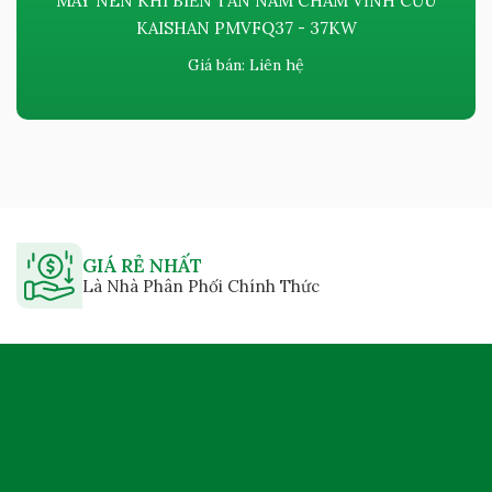
MÁY NÉN KHÍ BIẾN TẦN NAM CHÂM VĨNH CỬU
KAISHAN PMVFQ37 - 37KW
Giá bán:
Liên hệ
GIÁ RẺ NHẤT
Là Nhà Phân Phối Chính Thức