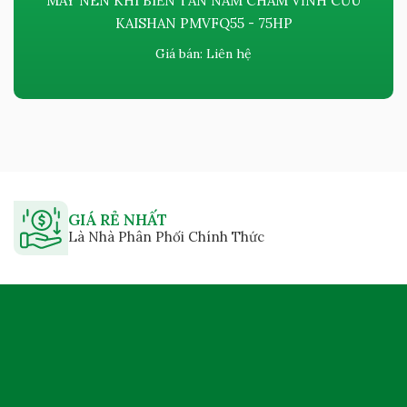
MÁY NÉN KHÍ BIẾN TẦN NAM CHÂM VĨNH CỬU
KAISHAN PMVFQ55 - 75HP
Giá bán:
Liên hệ
GIÁ RẺ NHẤT
Là Nhà Phân Phối Chính Thức