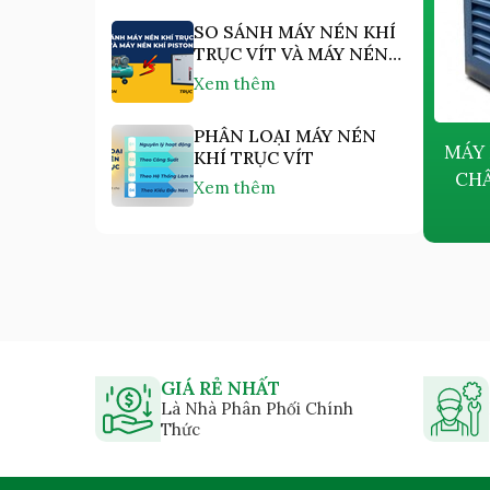
SO SÁNH MÁY NÉN KHÍ
TRỤC VÍT VÀ MÁY NÉN
KHÍ PISTON
Xem thêm
PHÂN LOẠI MÁY NÉN
MÁY NÉN KHÍ BIẾN TẦN NAM
MÁY 
KHÍ TRỤC VÍT
CHÂM VĨNH CỬU KAISHAN
CHÂ
Xem thêm
PMVFQ45 - 45KW
Giá bán:
Liên hệ
GIÁ RẺ NHẤT
Là Nhà Phân Phối Chính
Thức