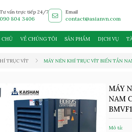
Tư vấn trực tiếp 24/7
Email
090 804 3406
contact@asianvn.com
 CHỦ
VỀ CHÚNG TÔI
SẢN PHẨM
DỊCH VỤ
TÀ
HÍ TRỤC VÍT
MÁY NÉN KHÍ TRỤC VÍT BIẾN TẦN N
MÁY N
NAM C
BMVF1
Mô tả: