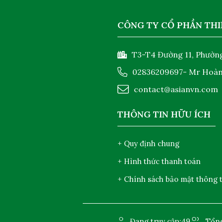
CÔNG TY CỔ PHẦN THI
T3-T4 Đường 11, Phường
02836209697
- Mr Hoà
contact@asianvn.com
THÔNG TIN HỮU ÍCH
+ Quy định chung
+ Hình thức thanh toán
+ Chính sách bảo mật thông t
Đang truy cập:
49
Tổng