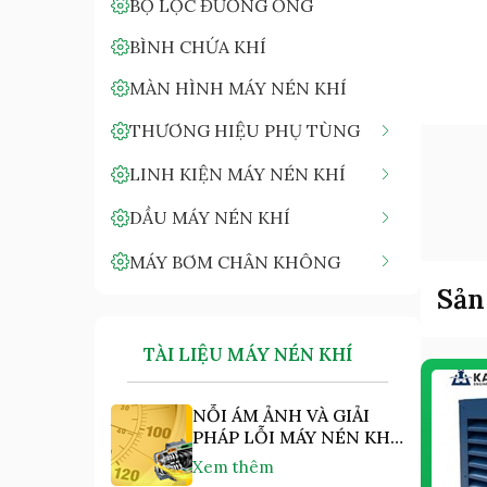
BỘ LỌC ĐƯỜNG ỐNG
BÌNH CHỨA KHÍ
MÀN HÌNH MÁY NÉN KHÍ
THƯƠNG HIỆU PHỤ TÙNG
LINH KIỆN MÁY NÉN KHÍ
DẦU MÁY NÉN KHÍ
MÁY BƠM CHÂN KHÔNG
Sản
TÀI LIỆU MÁY NÉN KHÍ
NỖI ÁM ẢNH VÀ GIẢI
PHÁP LỖI MÁY NÉN KHÍ
"NHIỆT ĐỘ CAO"
Xem thêm