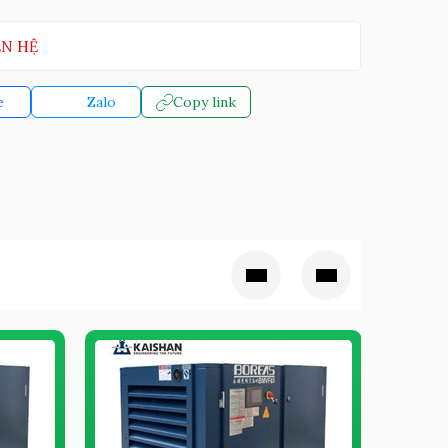
ÊN HỆ
e
Zalo
Copy link