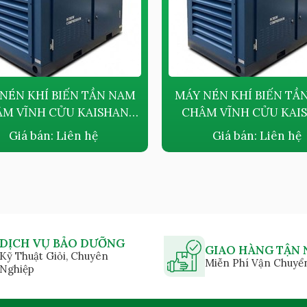
NÉN KHÍ BIẾN TẦN NAM
MÁY NÉN KHÍ BIẾN TẦ
M VĨNH CỬU KAISHAN
CHÂM VĨNH CỬU KAI
PMVFQ37 - 37KW
PMVFQ55 - 75HP
Giá bán:
Liên hệ
Giá bán:
Liên hệ
DỊCH VỤ BẢO DƯỠNG
GIAO HÀNG TẬN 
Kỹ Thuật Giỏi, Chuyên
Miễn Phí Vận Chuyể
Nghiệp