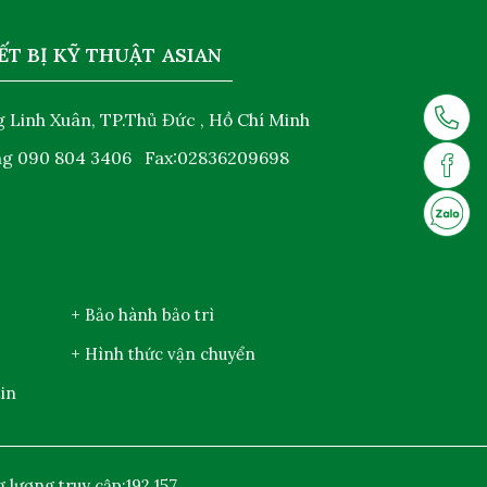
ẾT BỊ KỸ THUẬT ASIAN
 Linh Xuân, TP.Thủ Đức , Hồ Chí Minh
ng
090 804 3406
Fax:02836209698
+ Bảo hành bảo trì
+ Hình thức vận chuyển
in
 lượng truy cập:
192.157