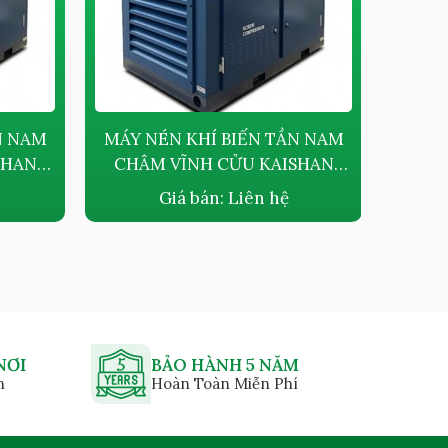
N NAM
MÁY NÉN KHÍ BIẾN TẦN NAM
MÁY 
SHAN
CHÂM VĨNH CỬU KAISHAN
CHÂ
BMVF37G
Giá bán:
Liên hệ
NƠI
BẢO HÀNH 5 NĂM
n
Hoàn Toàn Miễn Phí