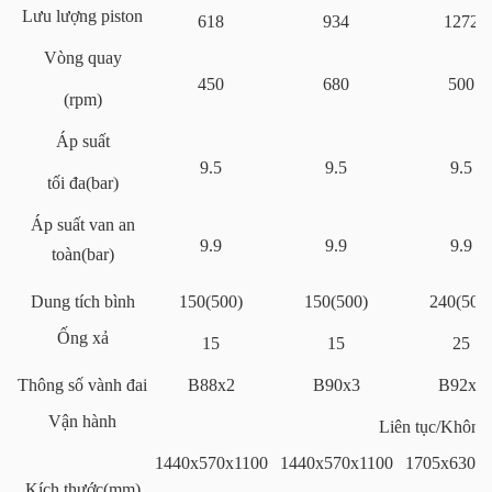
Lưu lượng piston
618
934
1272
Vòng quay
450
680
500
(rpm)
Áp suất
9.5
9.5
9.5
tối đa(bar)
Áp suất van an
9.9
9.9
9.9
toàn(bar)
Dung tích bình
150(500)
150(500)
240(500
Ống xả
15
15
25
Thông số vành đai
B88x2
B90x3
B92x3
Vận hành
Liên tục/Không 
1440x570x1100
1440x570x1100
1705x630x1
Kích thước(mm)