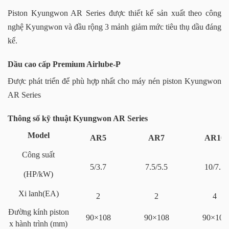
Piston Kyungwon AR Series được thiết kế sản xuất theo công
nghệ Kyungwon và đầu rộng 3 mảnh giảm mức tiêu thụ dầu đáng
kể.
Dầu cao cấp Premium Airlube-P
Được phát triển để phù hợp nhất cho máy nén piston Kyungwon
AR Series
Thông số kỹ thuật Kyungwon AR Series
Model
AR5
AR7
AR10
Công suất
5/3.7
7.5/5.5
10/7.5
(HP/kW)
Xi lanh(EA)
2
2
4
Đường kính piston
90×108
90×108
90×100
x hành trình (mm)