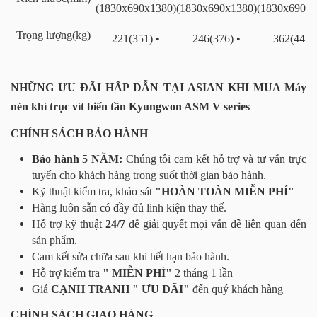
(1830x690x1380)
(1830x690x1380)
(1830x690x1
Trọng lượng(kg)
221(351) •
246(376) •
362(441) 
NHỮNG ƯU ĐÃI HẤP DẪN TẠI ASIAN KHI MUA Máy
nén khí trục vít biến tần Kyungwon ASM V series
CHÍNH SÁCH BẢO HÀNH
Bảo hành 5 NĂM:
Chúng tôi cam kết hỗ trợ và tư vấn trực
tuyến cho khách hàng trong suốt thời gian bảo hành.
Kỹ thuật kiểm tra, khảo sát
"HOÀN TOÀN MIỄN PHÍ"
Hàng luôn sẵn có đầy đủ linh kiện thay thế.
Hỗ trợ kỹ thuật
24/7
để giải quyết mọi vấn đề liên quan đến
sản phẩm.
Cam kết sửa chữa sau khi hết hạn bảo hành.
Hỗ trợ kiểm tra
" MIỄN PHÍ"
2 tháng 1 lần
Giá
CẠNH TRANH " ƯU ĐÃI"
đến quý khách hàng
CHÍNH SÁCH GIAO HÀNG