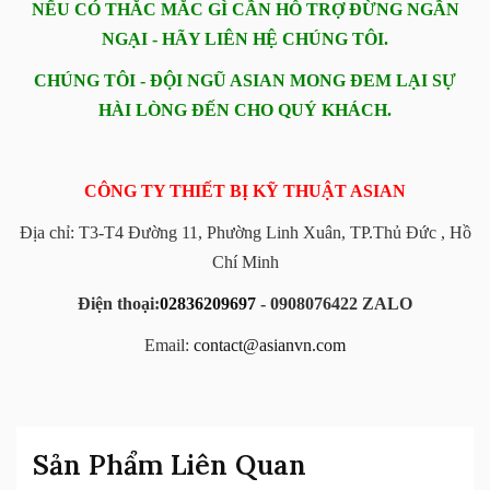
NẾU CÓ THẮC MẮC GÌ CẦN HỖ TRỢ ĐỪNG NGẦN
NGẠI - HÃY LIÊN HỆ CHÚNG TÔI.
CHÚNG TÔI - ĐỘI NGŨ ASIAN MONG ĐEM LẠI SỰ
HÀI LÒNG ĐẾN CHO QUÝ KHÁCH.
CÔNG TY THIẾT BỊ KỸ THUẬT ASIAN
Địa chỉ: T3-T4 Đường 11, Phường Linh Xuân, TP.Thủ Đức , Hồ
Chí Minh
Điện thoại:
02836209697
- 0908076422 ZALO
Email:
contact@asianvn.com
Sản Phẩm Liên Quan