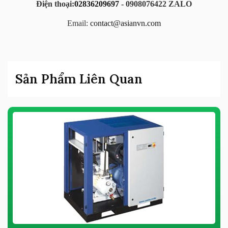
Điện thoại:
02836209697
- 0908076422 ZALO
Email:
contact@asianvn.com
Sản Phẩm Liên Quan