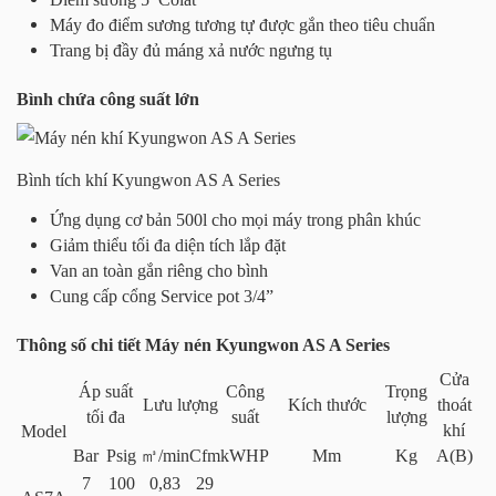
Máy đo điểm sương tương tự được gắn theo tiêu chuẩn
Trang bị đầy đủ máng xả nước ngưng tụ
Bình chứa công suất lớn
Bình tích khí Kyungwon AS A Series
Ứng dụng cơ bản 500l cho mọi máy trong phân khúc
Giảm thiểu tối đa diện tích lắp đặt
Van an toàn gắn riêng cho bình
Cung cấp cổng Service pot 3/4”
Thông số chi tiết Máy nén Kyungwon AS A Series
Cửa
Áp suất
Công
Trọng
Lưu lượng
Kích thước
thoát
tối đa
suất
lượng
khí
Model
Bar
Psig
㎥/min
Cfm
kW
HP
Mm
Kg
A(B)
7
100
0,83
29