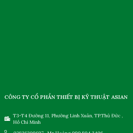
CÔNG TY CỔ PHẦN THIẾT BỊ KỸ THUẬT ASIAN
T3-T4 Đường 11, Phường Linh Xuân, TP.Thủ Đức ,
Hồ Chí Minh
02836209697
- Mr Hoàng
090 804 3406