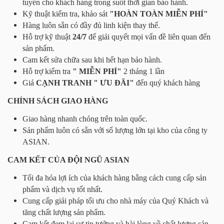
tuyến cho khách hàng trong suốt thời gian bảo hành.
Kỹ thuật kiểm tra, khảo sát
"HOÀN TOÀN MIỄN PHÍ"
Hàng luôn sẵn có đầy đủ linh kiện thay thế.
Hỗ trợ kỹ thuật
24/7
để giải quyết mọi vấn đề liên quan đến
sản phẩm.
Cam kết sửa chữa sau khi hết hạn bảo hành.
Hỗ trợ kiểm tra
" MIỄN PHÍ"
2 tháng 1 lần
Giá
CẠNH TRANH " ƯU ĐÃI"
đến quý khách hàng
CHÍNH SÁCH GIAO HÀNG
Giao hàng nhanh chóng trên toàn quốc.
Sản phẩm luôn có sẵn với số lượng lớn tại kho của công ty
ASIAN.
CAM KẾT CỦA ĐỘI NGŨ ASIAN
Tối đa hóa lợi ích của khách hàng bằng cách cung cấp sản
phẩm và dịch vụ tốt nhất.
Cung cấp giải pháp tối ưu cho nhà máy của Quý Khách và
tăng chất lượng sản phẩm.
Cam kết đem lại sự tin tưởng và hài lòng về chất lượng sản