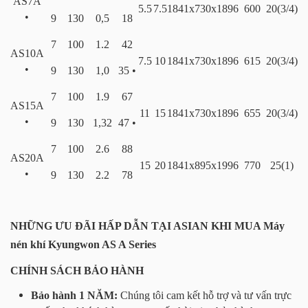
AS7A
5.5
7.5
1841x730x1896
600
20(3/4)
•
9
130
0,5
18
7
100
1.2
42
AS10A
7.5
10
1841x730x1896
615
20(3/4)
•
9
130
1,0
35 •
7
100
1.9
67
AS15A
11
15
1841x730x1896
655
20(3/4)
•
9
130
1,32
47 •
7
100
2.6
88
AS20A
15
20
1841x895x1996
770
25(1)
•
9
130
2.2
78
NHỮNG ƯU ĐÃI HẤP DẪN TẠI ASIAN KHI MUA Máy
nén khí Kyungwon AS A Series
CHÍNH SÁCH BẢO HÀNH
Bảo hành 1 NĂM:
Chúng tôi cam kết hỗ trợ và tư vấn trực