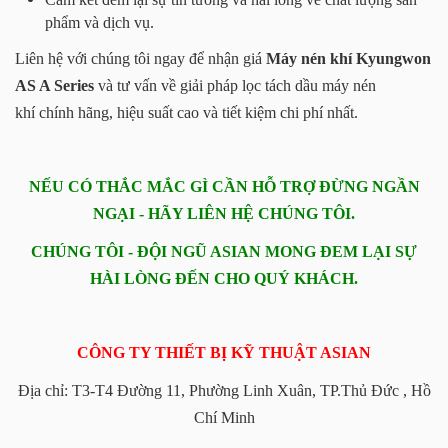
phẩm và dịch vụ.
Liên hệ với chúng tôi ngay để nhận giá
Máy nén khí Kyungwon
AS A Series
và tư vấn về giải pháp lọc tách dầu máy nén
khí chính hãng, hiệu suất cao và tiết kiệm chi phí nhất.
NẾU CÓ THẮC MẮC GÌ CẦN HỖ TRỢ ĐỪNG NGẦN
NGẠI - HÃY LIÊN HỆ CHÚNG TÔI.
CHÚNG TÔI - ĐỘI NGŨ ASIAN MONG ĐEM LẠI SỰ
HÀI LÒNG ĐẾN CHO QUÝ KHÁCH.
CÔNG TY THIẾT BỊ KỸ THUẬT ASIAN
Địa chỉ: T3-T4 Đường 11, Phường Linh Xuân, TP.Thủ Đức , Hồ
Chí Minh