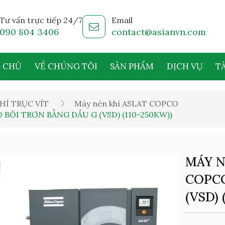
Tư vấn trực tiếp 24/7
Email
090 804 3406
contact@asianvn.com
 CHỦ
VỀ CHÚNG TÔI
SẢN PHẨM
DỊCH VỤ
TÀ
HÍ TRỤC VÍT
Máy nén khí ASLAT COPCO
BÔI TRƠN BẰNG DẦU G (VSD) (110-250KW))
MÁY N
COPCO
(VSD) 