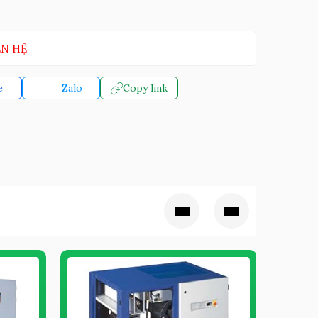
ÊN HỆ
e
Zalo
Copy link