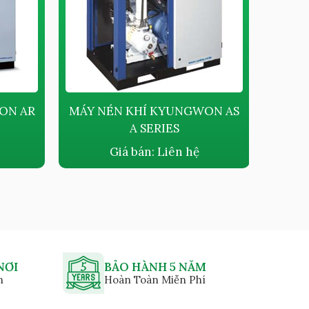
ON AR
MÁY NÉN KHÍ KYUNGWON AS
MÁY 
A SERIES
DẦU K
Giá bán:
Liên hệ
NƠI
BẢO HÀNH 5 NĂM
n
Hoàn Toàn Miễn Phí