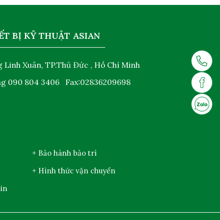
ẾT BỊ KỸ THUẬT ASIAN
 Linh Xuân, TP.Thủ Đức , Hồ Chí Minh
ng
090 804 3406
Fax:02836209698
+ Bảo hành bảo trì
+ Hình thức vận chuyển
in