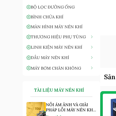
BỘ LỌC ĐƯỜNG ỐNG
BÌNH CHỨA KHÍ
MÀN HÌNH MÁY NÉN KHÍ
THƯƠNG HIỆU PHỤ TÙNG
LINH KIỆN MÁY NÉN KHÍ
DẦU MÁY NÉN KHÍ
MÁY BƠM CHÂN KHÔNG
Sản
TÀI LIỆU MÁY NÉN KHÍ
NỖI ÁM ẢNH VÀ GIẢI
PHÁP LỖI MÁY NÉN KHÍ
"NHIỆT ĐỘ CAO"