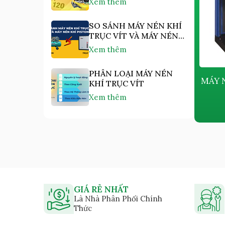
Xem thêm
SO SÁNH MÁY NÉN KHÍ
TRỤC VÍT VÀ MÁY NÉN
KHÍ PISTON
Xem thêm
PHÂN LOẠI MÁY NÉN
MÁY NÉN KHÍ PISTON KHÔNG
MÁY 
KHÍ TRỤC VÍT
DẦU KYUNGWON AC-B SERIES
Xem thêm
Giá bán:
Liên hệ
GIÁ RẺ NHẤT
Là Nhà Phân Phối Chính
Thức