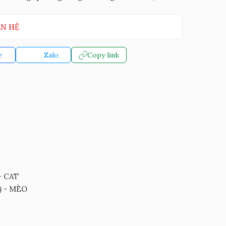
ÊN HỆ
e
Zalo
Copy link
 - CAT
0) - MÈO