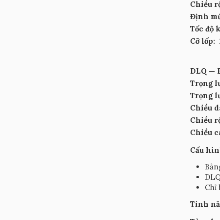
Chiều 
Định m
Tốc độ 
Cỡ lốp:
DLQ — 
Trọng l
Trọng 
Chiều d
Chiều 
Chiều 
Cấu hìn
Bảng
DLQ 
Chỉ 
Tính n