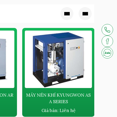
ON AR
MÁY NÉN KHÍ KYUNGWON AS
MÁY 
A SERIES
DẦU K
Giá bán:
Liên hệ