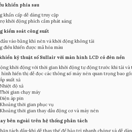
ều khiển phía sau
 khẩn cấp dễ dàng truy cập
rợ khởi động phích cắm phát sáng
g kiểm soát công suất
đầu vào bằng khí nén và khởi động không tải
g điều khiển được mã hóa màu
 khiển kỹ thuật số Sullair với màn hình LCD có đèn nền
ộng khởi động với thời gian khởi động tự động trước khi tải và t
hình hiển thị dễ đọc các thông số máy nén quan trọng bao gồ
Áp suất xả
Nhiệt độ xả
Thời gian chạy máy
Điện áp pin
Khoảng thời gian phục vụ
Khoảng thời gian thay dầu động cơ và máy nén
ay bên ngoài trên hệ thống phân tách
hận tách dầu-khí dễ thay thế để bảo trì nhanh chóng và dễ dà