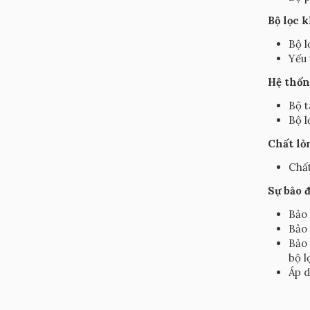
Bộ lọc 
Bộ l
Yếu 
Hệ thốn
Bộ t
Bộ l
Chất l
Chất
Sự bảo 
Bảo 
Bảo 
Bảo 
bộ l
Áp d