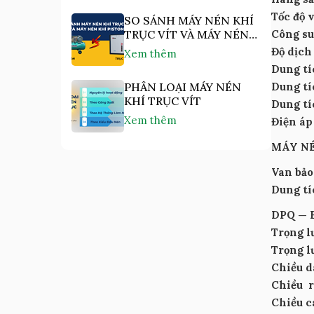
Tốc độ
SO SÁNH MÁY NÉN KHÍ
TRỤC VÍT VÀ MÁY NÉN
Công s
KHÍ PISTON
Độ dịch
Xem thêm
Dung tí
PHÂN LOẠI MÁY NÉN
Dung tí
KHÍ TRỤC VÍT
Dung tí
Xem thêm
Điện áp
MÁY N
Van bảo
Dung t
DPQ — 
Trọng l
Trọng 
Chiều 
Chiều 
Chiều 