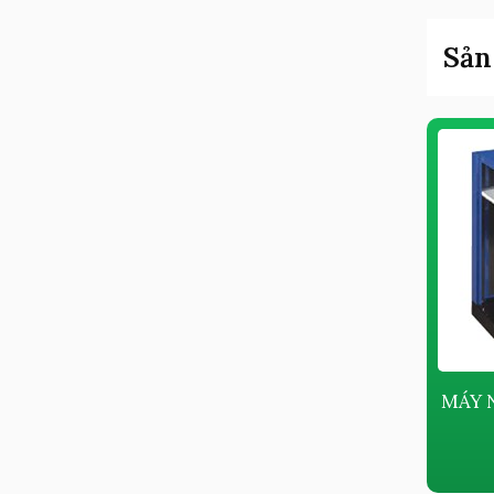
Sản
MÁY NÉN KHÍ PISTON KHÔNG
MÁY 
DẦU KYUNGWON AC-B SERIES
Giá bán:
Liên hệ