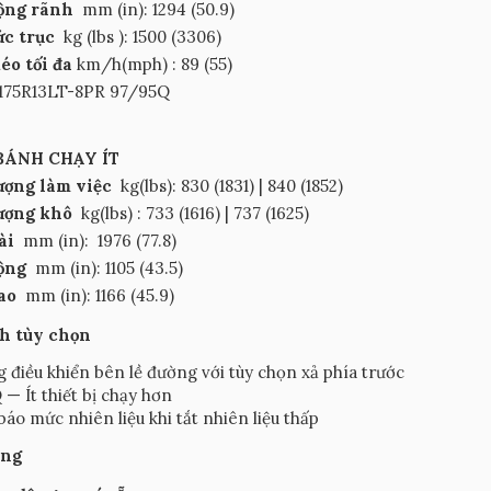
rộng rãnh
mm (in): 1294 (50.9)
ức trục
kg (lbs ): 1500 (3306)
kéo tối đa
km/h(mph)
: 89 (55)
175R13LT-8PR 97/95Q
BÁNH CHẠY ÍT
ượng làm việc
kg(lbs): 830 (1831) | 840 (1852)
lượng khô
kg(lbs)
: 733 (1616) | 737 (1625)
ài
mm (in):
1976 (77.8)
rộng
mm (in): 1105 (43.5)
cao
mm (in): 1166 (45.9)
h tùy chọn
 điều khiển bên lề đường với tùy chọn xả phía trước
— Ít thiết bị chạy hơn
báo mức nhiên liệu khi tắt nhiên liệu thấp
ăng