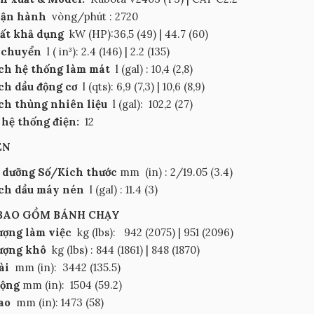
 vận hành
vòng/phút
: 2720
uất khả dụng
kW (HP):36,5 (49) | 44.7 (60)
 chuyển
l (
in³): 2.4 (146) | 2.2 (135)
ch hệ thống làm mát
l (gal)
: 10,4 (2,8)
ch dầu động cơ
l
(qts): 6,9 (7,3) | 10,6 (8,9)
ch thùng nhiên liệu
l (gal):
102,2 (27)
 hệ thống điện:
12
ÉN
 dưỡng Số/Kích thước
mm
(in)
: 2/19.05 (3.4)
ích dầu máy nén
l (gal)
: 11.4 (3)
BAO GỒM BÁNH CHẠY
ượng làm việc
kg (lbs):
942 (2075) | 951 (2096)
lượng khô
kg (lbs)
: 844 (1861) | 848 (1870)
dài
mm (in):
3442 (135.5)
rộng
mm (in):
1504 (59.2)
cao
mm (in): 1473 (58)