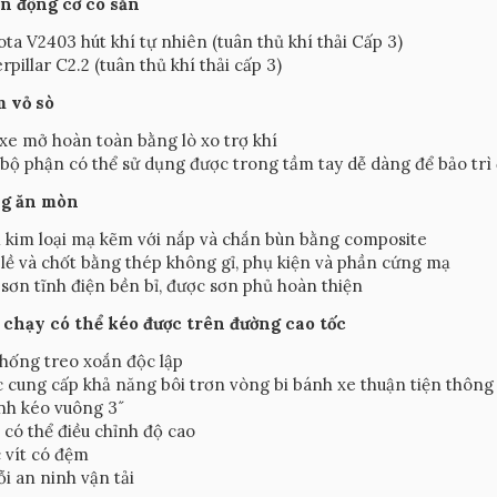
n động cơ có sẵn
ta V2403 hút khí tự nhiên (tuân thủ khí thải Cấp 3)
rpillar C2.2 (tuân thủ khí thải cấp 3)
 vỏ sò
xe mở hoàn toàn bằng lò xo trợ khí
bộ phận có thể sử dụng được trong tầm tay dễ dàng để bảo trì
ng ăn mòn
kim loại mạ kẽm với nắp và chắn bùn bằng composite
lề và chốt bằng thép không gỉ, phụ kiện và phần cứng mạ
sơn tĩnh điện bền bỉ, được sơn phủ hoàn thiện
ị chạy có thể kéo được trên đường cao tốc
hống treo xoắn độc lập
 cung cấp khả năng bôi trơn vòng bi bánh xe thuận tiện thông
nh kéo vuông 3˝
có thể điều chỉnh độ cao
 vít có đệm
i an ninh vận tải