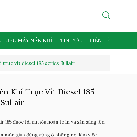
I LIỆU MÁY NÉN KHÍ
TIN TỨC
LIÊN HỆ
 trục vít diesel 185 series Sullair
n Khí Trục Vít Diesel 185
 Sullair
air 185 được tối ưu hóa hoàn toàn và sẵn sàng lên
n mòn giúp đứng vững ở những nơi làm việc...