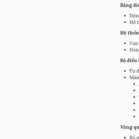
Bảng đi
Dừng
Hỗ t
Hệ thốn
Van 
Dòn
Bộ điều
Tự đ
Màn 
Vòng qu
Bộ p