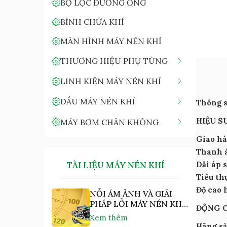
BỘ LỌC ĐƯỜNG ỐNG
BÌNH CHỨA KHÍ
MÀN HÌNH MÁY NÉN KHÍ
THƯƠNG HIỆU PHỤ TÙNG
LINH KIỆN MÁY NÉN KHÍ
DẦU MÁY NÉN KHÍ
Thông s
HIỆU S
MÁY BƠM CHÂN KHÔNG
Giao hà
Thanh á
TÀI LIỆU MÁY NÉN KHÍ
Dải áp 
Tiêu th
Độ cao 
NỖI ÁM ẢNH VÀ GIẢI
PHÁP LỖI MÁY NÉN KHÍ
ĐỘNG 
"NHIỆT ĐỘ CAO"
Xem thêm
Hãng sả