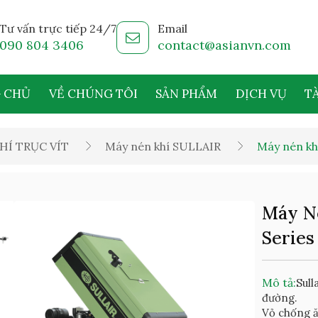
Tư vấn trực tiếp 24/7
Email
090 804 3406
contact@asianvn.com
 CHỦ
VỀ CHÚNG TÔI
SẢN PHẨM
DỊCH VỤ
TÀ
HÍ TRỤC VÍT
Máy nén khí SULLAIR
Máy nén khí
Máy Né
Series
Mô tả:
Sull
đường.
Vỏ chống ă