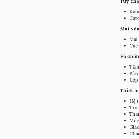
Tùy chọ
Kubo
Cate
Mái vòm
Mui 
Các 
Vỏ chố
Tấm 
Bản 
Lớp 
Thiết b
Hệ t
Trục
Tha
Móc 
Giắc
Chuỗ