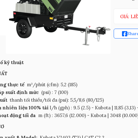
GIÁ: LI
Shar
ố kỹ thuật
UẤT
ng thực tế
m³/phút (cfm): 5,2 (185)
p suất định mức
(psi)
: 7 (100)
suất
thanh tối thiểu/tối đa (psi): 5,5/8,6 (80/125)
ụ nhiên liệu 100% tải
l/h (gph)
: 9.5 (2.5) - Kubota | 11,85 (3,13)
hoạt động tối đa
m
(ft)
: 3657,6 (12.000) - Kubota | 3048 (10.00
CƠ
n xuất & Model:
Kubota V2403 (T3) | CAT C2.2