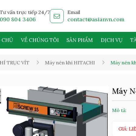
Tư vấn trực tiếp 24/7
Email
090 804 3406
contact@asianvn.com
 CHỦ
VỀ CHÚNG TÔI
SẢN PHẨM
DỊCH VỤ
TÀ
HÍ TRỤC VÍT
Máy nén khí HITACHI
Máy nén kh
Máy Né
Mô tả:
GIÁ: LI