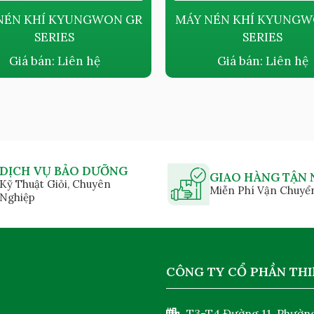
NÉN KHÍ KYUNGWON GR
MÁY NÉN KHÍ KYUNGW
SERIES
SERIES
Giá bán:
Liên hệ
Giá bán:
Liên hệ
DỊCH VỤ BẢO DƯỠNG
GIAO HÀNG TẬN 
Kỹ Thuật Giỏi, Chuyên
Miễn Phí Vận Chuyể
Nghiệp
CÔNG TY CỔ PHẦN THI
T3-T4 Đường 11, Phường