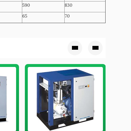
590
830
65
70