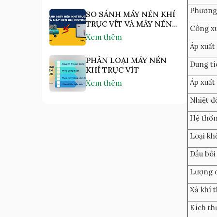
Phương 
SO SÁNH MÁY NÉN KHÍ
TRỤC VÍT VÀ MÁY NÉN
Công xu
KHÍ PISTON
Xem thêm
Áp xuất
PHÂN LOẠI MÁY NÉN
Dung tí
KHÍ TRỤC VÍT
Áp xuất 
Xem thêm
Nhiệt độ
Hệ thốn
Loại kh
Dầu bôi
Lượng 
Xả khí t
Kích th