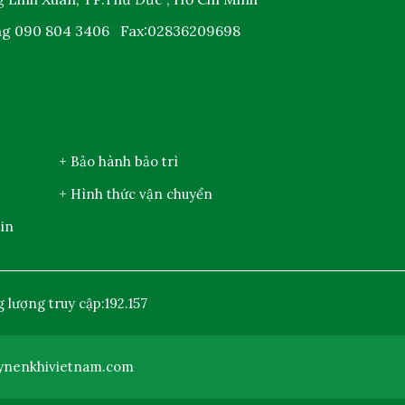
ng
090 804 3406
Fax:02836209698
+ Bảo hành bảo trì
+ Hình thức vận chuyển
in
 lượng truy cập:
192.157
ynenkhivietnam.com