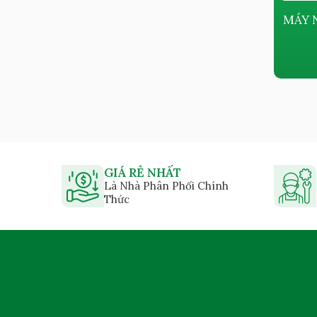
MÁY NÉN KHÍ PISTON KHÔNG
MÁY 
DẦU KYUNGWON AC-B SERIES
Giá bán:
Liên hệ
GIÁ RẺ NHẤT
Là Nhà Phân Phối Chính
Thức