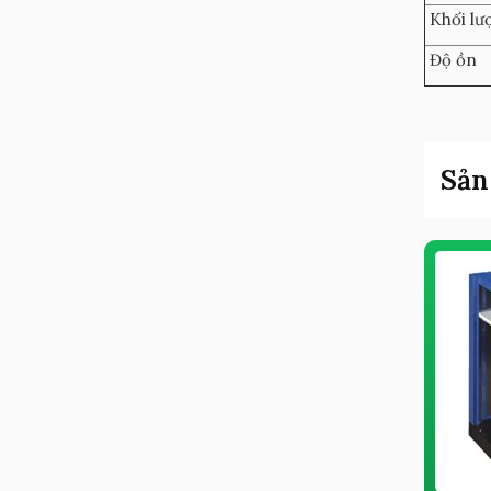
Khối lư
Độ ồn
Sản