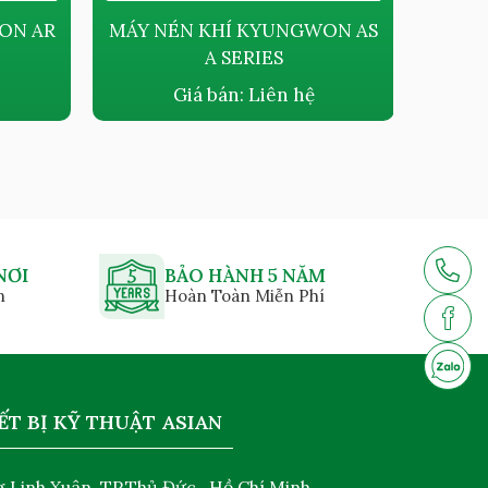
ON AR
MÁY NÉN KHÍ KYUNGWON AS
MÁY 
A SERIES
DẦU K
Giá bán:
Liên hệ
NƠI
BẢO HÀNH 5 NĂM
n
Hoàn Toàn Miễn Phí
ẾT BỊ KỸ THUẬT ASIAN
 Linh Xuân, TP.Thủ Đức , Hồ Chí Minh