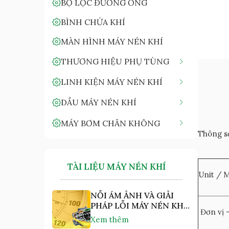
BỘ LỌC ĐƯỜNG ỐNG
BÌNH CHỨA KHÍ
MÀN HÌNH MÁY NÉN KHÍ
THƯƠNG HIỆU PHỤ TÙNG
LINH KIỆN MÁY NÉN KHÍ
DẦU MÁY NÉN KHÍ
MÁY BƠM CHÂN KHÔNG
Thông số
TÀI LIỆU MÁY NÉN KHÍ
Unit / 
NỖI ÁM ẢNH VÀ GIẢI
PHÁP LỖI MÁY NÉN KHÍ
Đơn vị 
"NHIỆT ĐỘ CAO"
Xem thêm