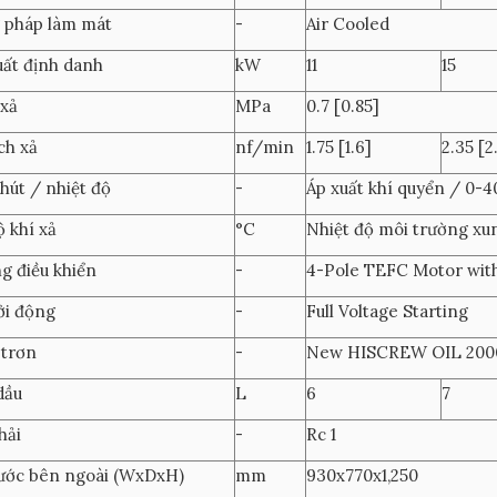
pháp làm mát
-
Air Cooled
ất định danh
kW
11
15
 xả
MPa
0.7 [0.85]
ch xả
nf/min
1.75 [1.6]
2.35 [2.
hút / nhiệt độ
-
Áp xuất khí quyển / 0-4
 khí xả
°C
Nhiệt độ môi trường xu
g điều khiển
-
4-Pole TEFC Motor with
ởi động
-
Full Voltage Starting
 trơn
-
New HISCREW OIL 200
dầu
L
6
7
hải
-
Rc 1
ước bên ngoài (WxDxH)
mm
930x770x1,250