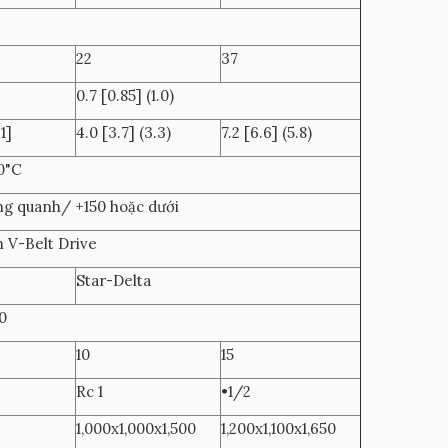
22
37
0.7 [0.85] (1.0)
1]
4.0 [3.7] (3.3)
7.2 [6.6] (5.8)
0"C
ng quanh/ +150 hoặc dưới
 V-Belt Drive
Star-Delta
0
10
15
Rc 1
•1/2
1,000x1,000x1,500
1,200x1,100x1,650