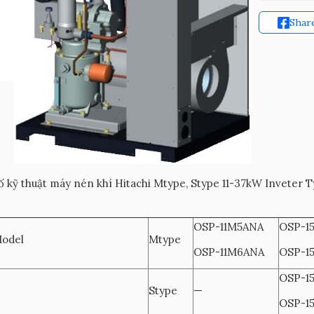
Shar
 kỹ thuật máy nén khí Hitachi Mtype, Stype 11-37kW Inveter 
OSP-11M5ANA
OSP-1
Model
Mtype
OSP-11M6ANA
OSP-1
OSP-1
-
Stype
—
OSP-1