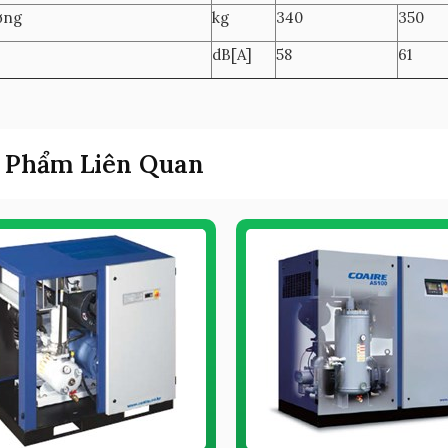
ợng
kg
340
350
dB[A]
58
61
 Phẩm Liên Quan