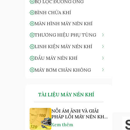
BỘ LỌC ĐƯỜNG ỐNG
BÌNH CHỨA KHÍ
MÀN HÌNH MÁY NÉN KHÍ
THƯƠNG HIỆU PHỤ TÙNG
LINH KIỆN MÁY NÉN KHÍ
DẦU MÁY NÉN KHÍ
MÁY BƠM CHÂN KHÔNG
TÀI LIỆU MÁY NÉN KHÍ
NỖI ÁM ẢNH VÀ GIẢI
PHÁP LỖI MÁY NÉN KHÍ
"NHIỆT ĐỘ CAO"
Xem thêm