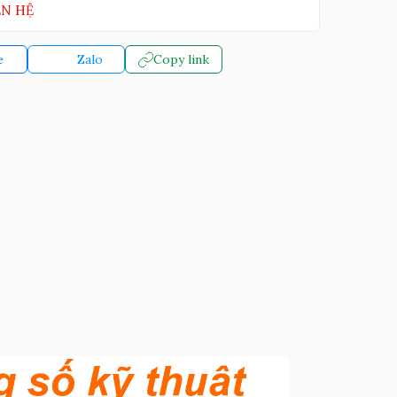
ÊN HỆ
e
Zalo
Copy link