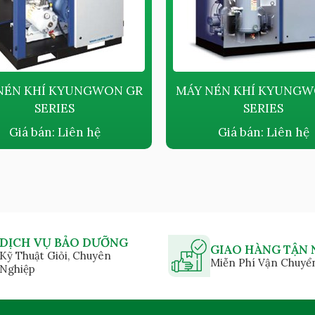
NÉN KHÍ KYUNGWON GR
MÁY NÉN KHÍ KYUNGW
SERIES
SERIES
Giá bán:
Liên hệ
Giá bán:
Liên hệ
DỊCH VỤ BẢO DƯỠNG
GIAO HÀNG TẬN 
Kỹ Thuật Giỏi, Chuyên
Miễn Phí Vận Chuyể
Nghiệp