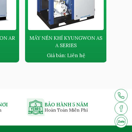
ON AR
MÁY NÉN KHÍ KYUNGWON AS
MÁY 
A SERIES
DẦU K
Giá bán:
Liên hệ
NƠI
BẢO HÀNH 5 NĂM
n
Hoàn Toàn Miễn Phí