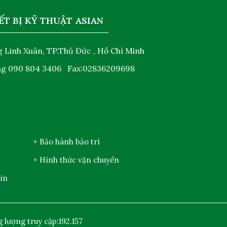
ẾT BỊ KỸ THUẬT ASIAN
 Linh Xuân, TP.Thủ Đức , Hồ Chí Minh
ng
090 804 3406
Fax:02836209698
+ Bảo hành bảo trì
+ Hình thức vận chuyển
in
 lượng truy cập:
192.157