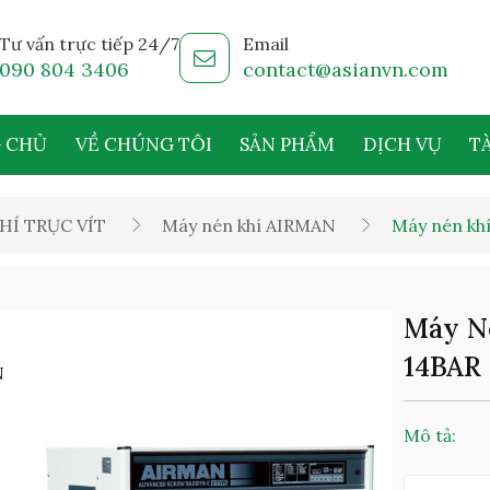
Tư vấn trực tiếp 24/7
Email
090 804 3406
contact@asianvn.com
 CHỦ
VỀ CHÚNG TÔI
SẢN PHẨM
DỊCH VỤ
TÀ
HÍ TRỤC VÍT
Máy nén khí AIRMAN
Máy nén kh
Máy N
14BAR
Mô tả: