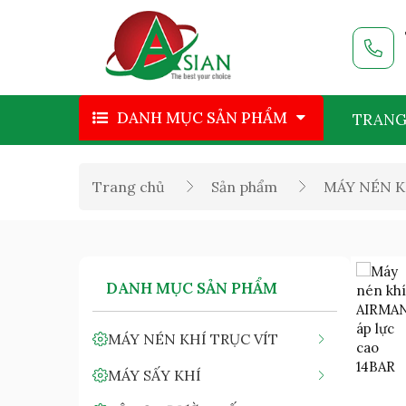
DANH MỤC SẢN PHẨM
TRANG
Trang chủ
Sản phẩm
MÁY NÉN K
DANH MỤC SẢN PHẨM
MÁY NÉN KHÍ TRỤC VÍT
MÁY SẤY KHÍ