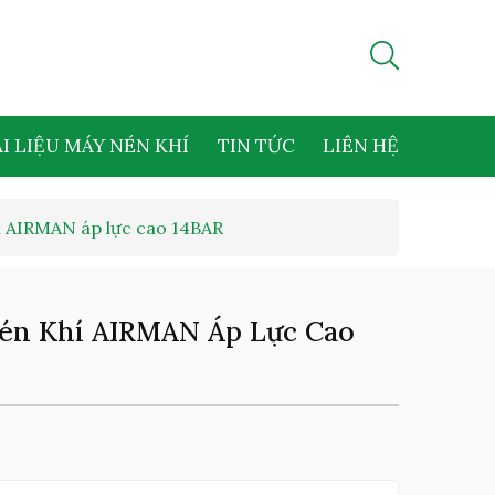
I LIỆU MÁY NÉN KHÍ
TIN TỨC
LIÊN HỆ
í AIRMAN áp lực cao 14BAR
én Khí AIRMAN Áp Lực Cao