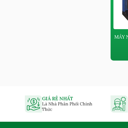
MÁY NÉN KHÍ PISTON KHÔNG
MÁY 
DẦU KYUNGWON AC-B SERIES
Giá bán:
Liên hệ
GIÁ RẺ NHẤT
Là Nhà Phân Phối Chính
Thức