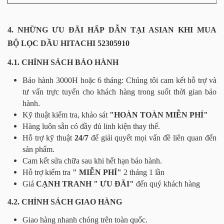
4. NHỮNG ƯU ĐÃI HẤP DẪN TẠI ASIAN KHI MUA
BỘ LỌC DẦU HITACHI 52305910
4.1. CHÍNH SÁCH BẢO HÀNH
Bảo hành 3000H hoặc 6 tháng: Chúng tôi cam kết hỗ trợ và
tư vấn trực tuyến cho khách hàng trong suốt thời gian bảo
hành.
Kỹ thuật kiểm tra, khảo sát
"HOÀN TOÀN MIỄN PHÍ"
Hàng luôn sẵn có đầy đủ linh kiện thay thế.
Hỗ trợ kỹ thuật
24/7
để giải quyết mọi vấn đề liên quan đến
sản phẩm.
Cam kết sửa chữa sau khi hết hạn bảo hành.
Hỗ trợ kiểm tra
" MIỄN PHÍ"
2 tháng 1 lần
Giá
CẠNH TRANH " ƯU ĐÃI"
đến quý khách hàng
4.2. CHÍNH SÁCH GIAO HÀNG
Giao hàng nhanh chóng trên toàn quốc.