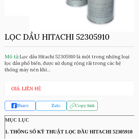
LỌC DẦU HITACHI 52305910
Mô tả:
Lọc dầu Hitachi 52305910 là một trong những loại
lọc dầu phổ biến, được sử dụng rộng rãi trong các hệ
thống máy nén khí...
GIÁ: LIÊN HỆ
Share
Zalo
Copy link
MỤC LỤC
1. THÔNG SỐ KỸ THUẬT LỌC DẦU HITACHI 52305910