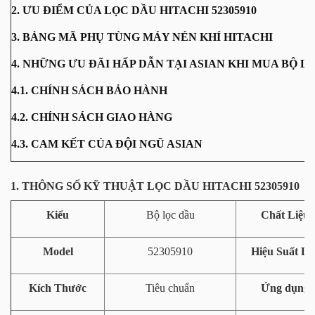
2. ƯU ĐIỂM CỦA LỌC DẦU HITACHI 52305910
3. BẢNG MÃ PHỤ TÙNG MÁY NÉN KHÍ HITACHI
4. NHỮNG ƯU ĐÃI HẤP DẪN TẠI ASIAN KHI MUA BỘ LỌ
4.1. CHÍNH SÁCH BẢO HÀNH
4.2. CHÍNH SÁCH GIAO HÀNG
4.3. CAM KẾT CỦA ĐỘI NGŨ ASIAN
1. THÔNG SỐ KỸ THUẬT LỌC DẦU HITACHI 52305910
Kiểu
Bộ lọc dầu
Chất Liệu
Model
52305910
Hiệu Suất Lọ
Kích Thước
Tiêu chuẩn
Ứng dụng