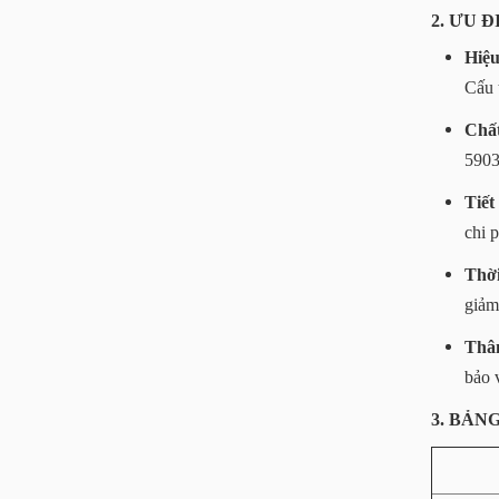
2. ƯU 
Hiệu
Cấu 
Chấ
5903
Tiết
chi 
Thời
giảm 
Thân
bảo 
3. BẢN