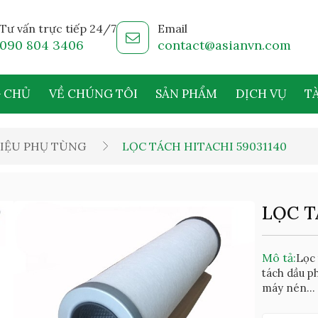
Tư vấn trực tiếp 24/7
Email
090 804 3406
contact@asianvn.com
 CHỦ
VỀ CHÚNG TÔI
SẢN PHẨM
DỊCH VỤ
TÀ
IỆU PHỤ TÙNG
LỌC TÁCH HITACHI 59031140
LỌC T
Mô tả:
Lọc 
tách dầu p
máy nén...