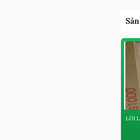
Sản
THIẾT BỊ LỌC ĐƯỜNG ỐNG
LÕI 
Giá bán:
Liên hệ