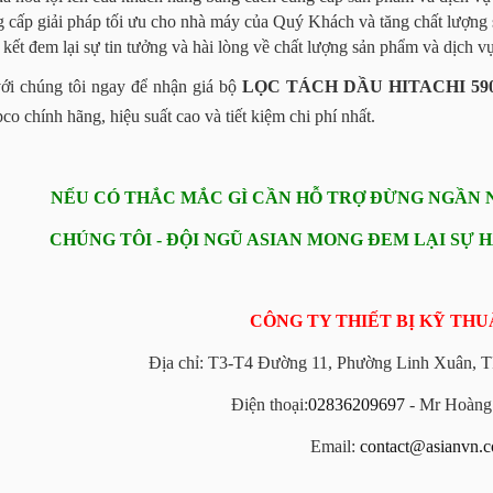
 cấp giải pháp tối ưu cho nhà máy của Quý Khách và tăng chất lượng
kết đem lại sự tin tưởng và hài lòng về chất lượng sản phẩm và dịch vụ
với chúng tôi ngay để nhận giá bộ
LỌC TÁCH DẦU HITACHI 590
co chính hãng, hiệu suất cao và tiết kiệm chi phí nhất.
NẾU CÓ THẮC MẮC GÌ CẦN HỖ TRỢ ĐỪNG NGẦN NG
CHÚNG TÔI - ĐỘI NGŨ ASIAN MONG ĐEM LẠI SỰ 
CÔNG TY THIẾT BỊ KỸ THU
Địa chỉ: T3-T4 Đường 11, Phường Linh Xuân, 
Điện thoại:
02836209697
- Mr Hoàn
Email:
contact@asianvn.