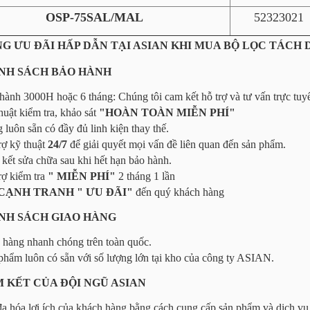
OSP-75SAL/MAL
52323021
NG ƯU ĐÃI HẤP DẪN TẠI ASIAN KHI MUA BỘ LỌC TÁCH D
HÍNH SÁCH BẢO HÀNH
hành 3000H hoặc 6 tháng: Chúng tôi cam kết hỗ trợ và tư vấn trực tuyế
huật kiểm tra, khảo sát
"HOÀN TOÀN MIỄN PHÍ"
 luôn sẵn có đầy đủ linh kiện thay thế.
rợ kỹ thuật
24/7
để giải quyết mọi vấn đề liên quan đến sản phẩm.
kết sửa chữa sau khi hết hạn bảo hành.
rợ kiểm tra
" MIỄN PHÍ"
2 tháng 1 lần
CẠNH TRANH " ƯU ĐÃI"
đến quý khách hàng
HÍNH SÁCH GIAO HÀNG
 hàng nhanh chóng trên toàn quốc.
phẩm luôn có sẵn với số lượng lớn tại kho của công ty ASIAN.
AM KẾT CỦA ĐỘI NGŨ ASIAN
đa hóa lợi ích của khách hàng bằng cách cung cấp sản phẩm và dịch vụ 