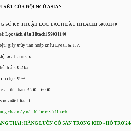
AM KẾT CỦA ĐỘI NGŨ ASIAN
NG SỐ KỸ THUẬT LỌC TÁCH DẦU HITACHI 59031140
el:
Lọc tách dầu Hitachi 59031140
liệu: giấy thủy tinh nhập khẩu Lydall & HV.
độ loc: 1-3 micron
hênh áp: 0.2 bar
 quả lọc: 99%
 gian tiêu hao: 3500 – 6000h
sản xuất:Hitachi
ụng cho: máy nén khí trục vít Hitachi.
NG THÁI: HÀNG LUÔN CÓ SẴN TRONG KHO - HỖ TRỢ 24/