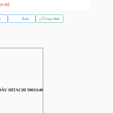
ÊN HỆ
e
Zalo
Copy link
ẦU HITACHI 59031140