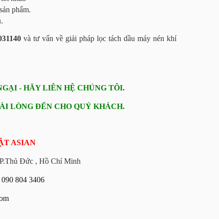
 sản phẩm.
.
31140
và tư vấn về giải pháp lọc tách dầu máy nén khí
ẠI - HÃY LIÊN HỆ CHÚNG TÔI.
HÀI LÒNG ĐẾN CHO QUÝ KHÁCH.
ẬT ASIAN
TP.Thủ Đức , Hồ Chí Minh
g
090 804 3406
com