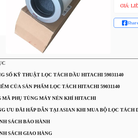
GIÁ: LI
Shar
ỤC
NG SỐ KỸ THUẬT LỌC TÁCH DẦU HITACHI 59031140
ĐIỂM CỦA SẢN PHẨM LỌC TÁCH HITACHI 59031140
G MÃ PHỤ TÙNG MÁY NÉN KHÍ HITACHI
NG ƯU ĐÃI HẤP DẪN TẠI ASIAN KHI MUA BỘ LỌC TÁCH D
HÍNH SÁCH BẢO HÀNH
HÍNH SÁCH GIAO HÀNG