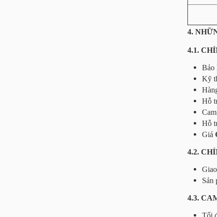
4. NHỮ
4.1. C
Bảo 
Kỹ t
Hàng
Hỗ t
Cam 
Hỗ t
Giá
4.2. C
Giao
Sản 
4.3. C
Tối 