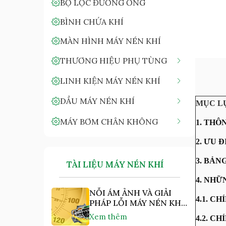
BỘ LỌC ĐƯỜNG ỐNG
BÌNH CHỨA KHÍ
MÀN HÌNH MÁY NÉN KHÍ
THƯƠNG HIỆU PHỤ TÙNG
LINH KIỆN MÁY NÉN KHÍ
DẦU MÁY NÉN KHÍ
MỤC L
MÁY BƠM CHÂN KHÔNG
1. THÔ
2. ƯU 
3. BẢN
TÀI LIỆU MÁY NÉN KHÍ
4. NHỮ
NỖI ÁM ẢNH VÀ GIẢI
4.1. C
PHÁP LỖI MÁY NÉN KHÍ
"NHIỆT ĐỘ CAO"
Xem thêm
4.2. C