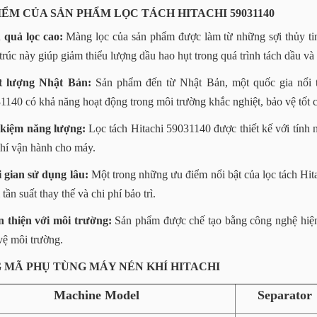
ĐIỂM CỦA SẢN PHẨM LỌC TÁCH HITACHI 59031140
 quả lọc cao:
Màng lọc của sản phẩm được làm từ những sợi thủy tin
trúc này giúp giảm thiểu lượng dầu hao hụt trong quá trình tách dầu và 
t lượng Nhật Bản:
Sản phẩm đến từ Nhật Bản, một quốc gia nổi tiế
1140 có khả năng hoạt động trong môi trường khắc nghiệt, bảo vệ tốt 
 kiệm năng lượng:
Lọc tách Hitachi 59031140 được thiết kế với tính n
phí vận hành cho máy.
 gian sử dụng lâu:
Một trong những ưu điểm nổi bật của lọc tách Hita
tần suất thay thế và chi phí bảo trì.
 thiện với môi trường:
Sản phẩm được chế tạo bằng công nghệ hiện 
vệ môi trường.
G MÃ PHỤ TÙNG MÁY NÉN KHÍ HITACHI
Machine Model
Separator