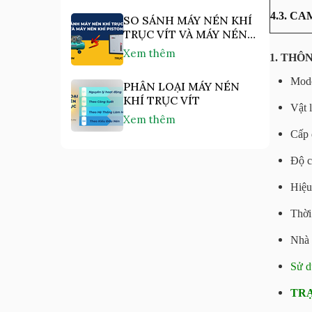
4.3. C
SO SÁNH MÁY NÉN KHÍ
TRỤC VÍT VÀ MÁY NÉN
KHÍ PISTON
Xem thêm
1. THÔ
Mod
PHÂN LOẠI MÁY NÉN
KHÍ TRỤC VÍT
Vật 
Xem thêm
Cấp 
Độ c
Hiệu
Thời
Nhà 
Sử d
TRẠ