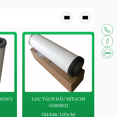
02671
LỌC TÁCH DẦU HITACHI
LỌC T
55303021
Giá bán:
Liên hệ