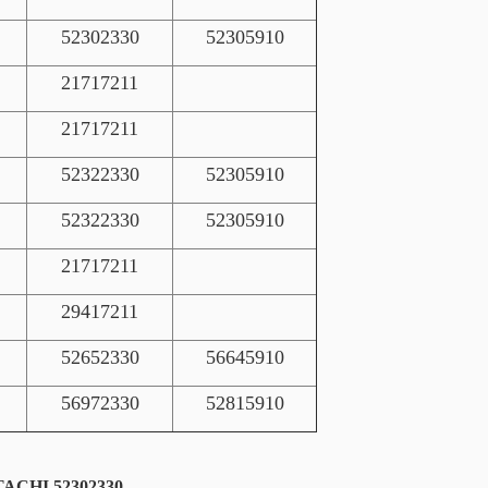
52302330
52305910
21717211
21717211
52322330
52305910
52322330
52305910
21717211
29417211
52652330
56645910
56972330
52815910
ACHI 52302330