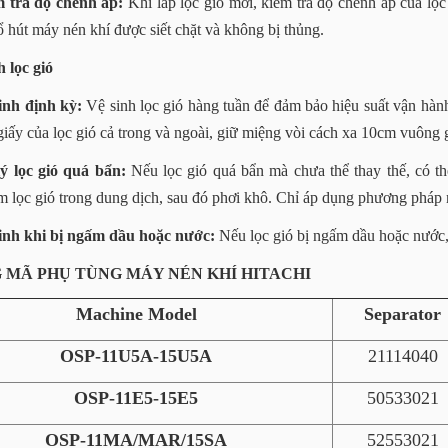
 tra độ chênh áp:
Khi lắp lọc gió mới, kiểm tra độ chênh áp của lọc 
cổ hút máy nén khí được siết chặt và không bị thủng.
h lọc gió
inh định kỳ:
Vệ sinh lọc gió hàng tuần để đảm bảo hiệu suất vận hành
giấy của lọc gió cả trong và ngoài, giữ miệng vòi cách xa 10cm vuông
ý lọc gió quá bẩn:
Nếu lọc gió quá bẩn mà chưa thể thay thế, có t
 lọc gió trong dung dịch, sau đó phơi khô. Chỉ áp dụng phương pháp n
inh khi bị ngấm dầu hoặc nước:
Nếu lọc gió bị ngấm dầu hoặc nước, 
G MÃ PHỤ TÙNG MÁY NÉN KHÍ HITACHI
Machine Model
Separator
OSP-11U5A-15U5A
21114040
OSP-11E5-15E5
50533021
OSP-11MA/MAR/15SA
52553021