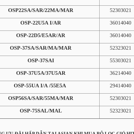
OSP22SA/SAR/22MA/MAR
52303021
OSP-22U5A I/AR
36014040
OSP-22D5/E5AR/AR
36014040
OSP-37SA/SAR/MA/MAR
52323021
OSP-37SAI
55303021
OSP-37U5A/37U5AR
36214040
OSP-55UA I/A /55E5A
29414040
OSP56SA/SAR/55MA/MAR
52303021
OSP-75SAL/MAL
52323021
NG ƯU ĐÃI HẤP DẪN TẠI ASIAN KHI MUA BỘ LỌC GIÓ HIT