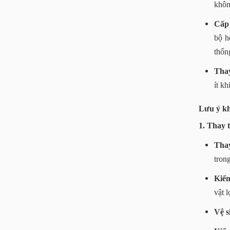
khôn
Cấp 
bộ h
thốn
Thay
ít k
Lưu ý kh
1. Thay t
Thay
tron
Kiểm
vật 
Vệ s