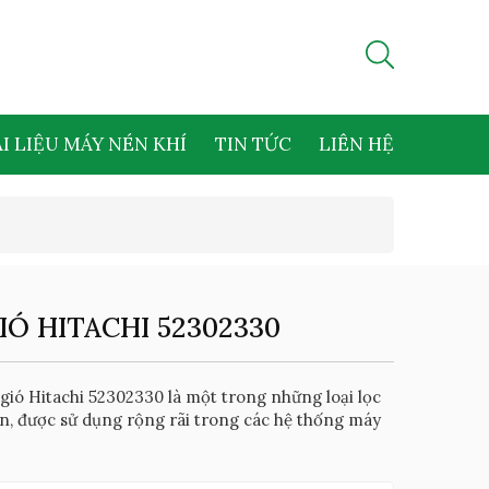
I LIỆU MÁY NÉN KHÍ
TIN TỨC
LIÊN HỆ
IÓ HITACHI 52302330
gió Hitachi 52302330 là một trong những loại lọc
ến, được sử dụng rộng rãi trong các hệ thống máy