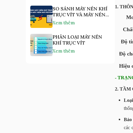
1. THÔ
SO SÁNH MÁY NÉN KHÍ
TRỤC VÍT VÀ MÁY NÉN
Mo
KHÍ PISTON
Xem thêm
Chất
PHÂN LOẠI MÁY NÉN
Độ ti
KHÍ TRỤC VÍT
Xem thêm
Độ ch
Hiệu 
- TRẠN
2. TẦM
Loại
thốn
Bảo 
các 