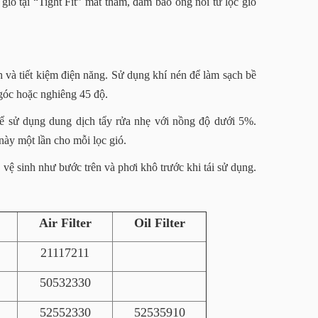
gió tại “Tight Fit” mắt thăm, đảm bảo ống nối từ lọc gió
 và tiết kiệm điện năng. Sử dụng khí nén để làm sạch bề
 góc hoặc nghiêng 45 độ.
hể sử dụng dung dịch tẩy rửa nhẹ với nồng độ dưới 5%.
ày một lần cho mỗi lọc gió.
vệ sinh như bước trên và phơi khô trước khi tái sử dụng.
Air Filter
Oil Filter
21117211
50532330
52552330
52535910