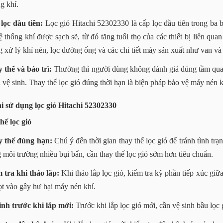
g khí.
lọc đầu tiên:
Lọc gió Hitachi 52302330 là cấp lọc đầu tiên trong ba b
ệ thống khí được sạch sẽ, từ đó tăng tuổi thọ của các thiết bị liên qua
g xử lý khí nén, lọc đường ống và các chi tiết máy sản xuất như van và
 thế và bảo trì:
Thường thì người dùng không đánh giá đúng tầm quan 
hi vệ sinh. Thay thế lọc gió đúng thời hạn là biện pháp bảo vệ máy nén k
i sử dụng lọc gió Hitachi 52302330
hế lọc gió
 thế đúng hạn:
Chú ý đến thời gian thay thế lọc gió để tránh tình tr
g môi trường nhiều bụi bẩn, cần thay thế lọc gió sớm hơn tiêu chuẩn.
 tra khi tháo lắp:
Khi tháo lắp lọc gió, kiểm tra kỹ phần tiếp xúc giữ
lọt vào gây hư hại máy nén khí.
inh trước khi lắp mới:
Trước khi lắp lọc gió mới, cần vệ sinh bầu lọc g