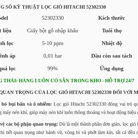
NG SỐ KỸ THUẬT LỌC GIÓ HITACHI 52302330
del
52302330
Kích thước
 liệu
Giấy bột gỗ nhập khẩu
Tuổi thọ
nh lọc
5-10 ppm
Nhiệt độ
ênh áp
0,01 bar
Dầu còn sau tách
quả lọc
99%
Ứng dụng
G THÁI: HÀNG LUÔN CÓ SẴN TRONG KHO - HỖ TRỢ 24/7
 QUAN TRỌNG CỦA LỌC GIÓ HITACHI 52302330 ĐỐI VỚI 
 bỏ bụi bẩn và ô nhiễm:
Lọc gió Hitachi 52302330 đóng vai trò qua
g máy nén khí, giúp máy nén khí luôn thông thoáng và hoạt động hiệu 
vệ các bộ phận quan trọng:
Dù là một thành phần đơn giản, lọc gió l
chi tiết quan trọng như bánh vít, vòng bi và phớt làm kín, tất cả đề