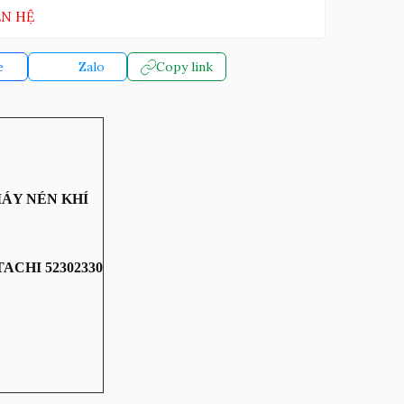
ÊN HỆ
e
Zalo
Copy link
MÁY NÉN KHÍ
ACHI 52302330