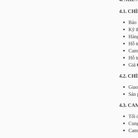
4.1. C
Bảo 
Kỹ t
Hàng
Hỗ t
Cam 
Hỗ t
Giá
4.2. C
Giao
Sản 
4.3. C
Tối 
Cung
Cam 