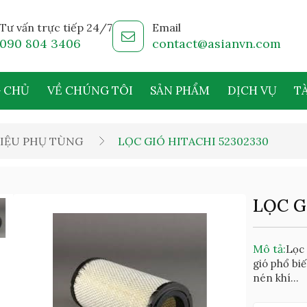
Tư vấn trực tiếp 24/7
Email
090 804 3406
contact@asianvn.com
 CHỦ
VỀ CHÚNG TÔI
SẢN PHẨM
DỊCH VỤ
TÀ
IỆU PHỤ TÙNG
LỌC GIÓ HITACHI 52302330
LỌC G
Mô tả:
Lọc 
gió phổ bi
nén khí...