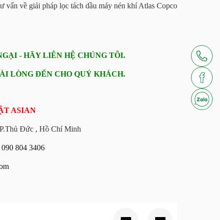
ư vấn về giải pháp lọc tách dầu máy nén khí Atlas Copco
ẠI - HÃY LIÊN HỆ CHÚNG TÔI.
HÀI LÒNG ĐẾN CHO QUÝ KHÁCH.
ẬT ASIAN
TP.Thủ Đức , Hồ Chí Minh
g
090 804 3406
com