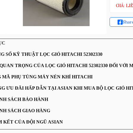
GIÁ: LI
Shar
ỤC
NG SỐ KỸ THUẬT LỌC GIÓ HITACHI 52302330
 QUAN TRỌNG CỦA LỌC GIÓ HITACHI 52302330 ĐỐI VỚI 
G MÃ PHỤ TÙNG MÁY NÉN KHÍ HITACHI
NG ƯU ĐÃI HẤP DẪN TẠI ASIAN KHI MUA BỘ LỌC GIÓ HIT
HÍNH SÁCH BẢO HÀNH
HÍNH SÁCH GIAO HÀNG
AM KẾT CỦA ĐỘI NGŨ ASIAN