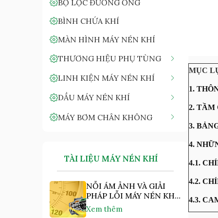
BỘ LỌC ĐƯỜNG ỐNG
BÌNH CHỨA KHÍ
MÀN HÌNH MÁY NÉN KHÍ
THƯƠNG HIỆU PHỤ TÙNG
MỤC L
LINH KIỆN MÁY NÉN KHÍ
1. THÔ
DẦU MÁY NÉN KHÍ
2. TẦM
MÁY BƠM CHÂN KHÔNG
3. BẢN
4. NHỮ
TÀI LIỆU MÁY NÉN KHÍ
4.1. C
4.2. C
NỖI ÁM ẢNH VÀ GIẢI
PHÁP LỖI MÁY NÉN KHÍ
4.3. C
"NHIỆT ĐỘ CAO"
Xem thêm