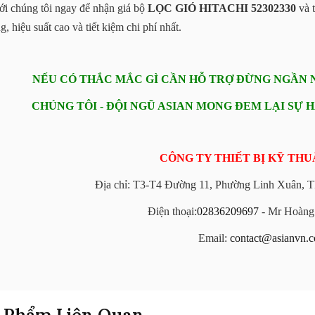
ới chúng tôi ngay để nhận giá bộ
LỌC GIÓ HITACHI 52302330
và t
g, hiệu suất cao và tiết kiệm chi phí nhất.
NẾU CÓ THẮC MẮC GÌ CẦN HỖ TRỢ ĐỪNG NGẦN NG
CHÚNG TÔI - ĐỘI NGŨ ASIAN MONG ĐEM LẠI SỰ 
CÔNG TY THIẾT BỊ KỸ THU
Địa chỉ: T3-T4 Đường 11, Phường Linh Xuân, 
Điện thoại:
02836209697
- Mr Hoàn
Email:
contact@asianvn.