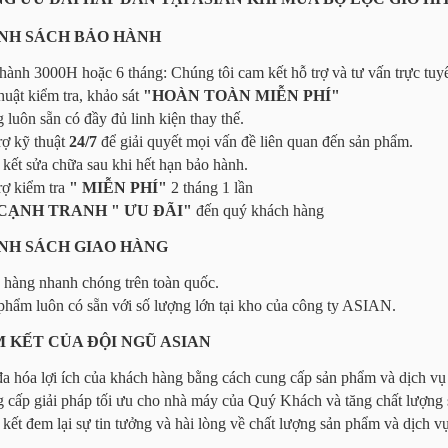
HÍNH SÁCH BẢO HÀNH
hành 3000H hoặc 6 tháng: Chúng tôi cam kết hỗ trợ và tư vấn trực tuyế
huật kiểm tra, khảo sát
"HOÀN TOÀN MIỄN PHÍ"
 luôn sẵn có đầy đủ linh kiện thay thế.
rợ kỹ thuật
24/7
để giải quyết mọi vấn đề liên quan đến sản phẩm.
kết sửa chữa sau khi hết hạn bảo hành.
rợ kiểm tra
" MIỄN PHÍ"
2 tháng 1 lần
CẠNH TRANH " ƯU ĐÃI"
đến quý khách hàng
HÍNH SÁCH GIAO HÀNG
 hàng nhanh chóng trên toàn quốc.
phẩm luôn có sẵn với số lượng lớn tại kho của công ty ASIAN.
AM KẾT CỦA ĐỘI NGŨ ASIAN
đa hóa lợi ích của khách hàng bằng cách cung cấp sản phẩm và dịch vụ 
 cấp giải pháp tối ưu cho nhà máy của Quý Khách và tăng chất lượng
kết đem lại sự tin tưởng và hài lòng về chất lượng sản phẩm và dịch vụ