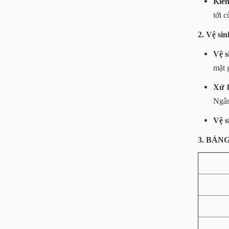
Kiểm
tới 
2. Vệ sin
Vệ s
mặt 
Xử l
Ngâm
Vệ s
3. BẢN