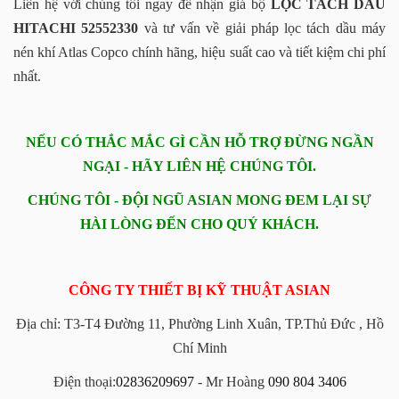
Liên hệ với chúng tôi ngay để nhận giá bộ
LỌC TÁCH DẦU
HITACHI 52552330
và tư vấn về giải pháp lọc tách dầu máy
nén khí Atlas Copco chính hãng, hiệu suất cao và tiết kiệm chi phí
nhất.
NẾU CÓ THẮC MẮC GÌ CẦN HỖ TRỢ ĐỪNG NGẦN
NGẠI - HÃY LIÊN HỆ CHÚNG TÔI.
CHÚNG TÔI - ĐỘI NGŨ ASIAN MONG ĐEM LẠI SỰ
HÀI LÒNG ĐẾN CHO QUÝ KHÁCH.
CÔNG TY THIẾT BỊ KỸ THUẬT ASIAN
Địa chỉ: T3-T4 Đường 11, Phường Linh Xuân, TP.Thủ Đức , Hồ
Chí Minh
Điện thoại:
02836209697
- Mr Hoàng
090 804 3406