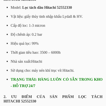
Model:
Lọc tách dầu Hitachi 52552330
Vật liệu: giấy thủy tinh nhập khẩu Lydall & HV.
Cấp độ loc: 1-3 micron
Độ chênh áp: 0.2 bar
Hiệu quả lọc: 99%
Thời gian tiêu hao: 3500 – 6000h
Nhà sản xuất:Hitachi
Sử dụng cho: máy nén khí trục vít Hitachi.
TRẠNG THÁI: HÀNG LUÔN CÓ SẴN TRONG KHO
- HỖ TRỢ 24/7
2. ƯU ĐIỂM CỦA SẢN PHẨM LỌC TÁCH
HITACHI 52552330