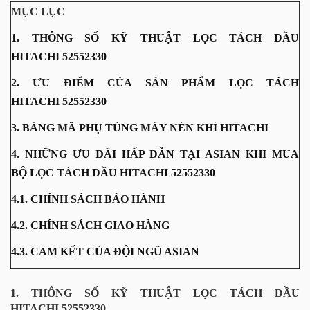
MỤC LỤC
1. THÔNG SỐ KỸ THUẬT LỌC TÁCH DẦU
HITACHI 52552330
2. ƯU ĐIỂM CỦA SẢN PHẨM LỌC TÁCH
HITACHI 52552330
3. BẢNG MÃ PHỤ TÙNG MÁY NÉN KHÍ HITACHI
4. NHỮNG ƯU ĐÃI HẤP DẪN TẠI ASIAN KHI MUA
BỘ LỌC TÁCH DẦU HITACHI 52552330
4.1. CHÍNH SÁCH BẢO HÀNH
4.2. CHÍNH SÁCH GIAO HÀNG
4.3. CAM KẾT CỦA ĐỘI NGŨ ASIAN
1. THÔNG SỐ KỸ THUẬT LỌC TÁCH DẦU
HITACHI 52552330