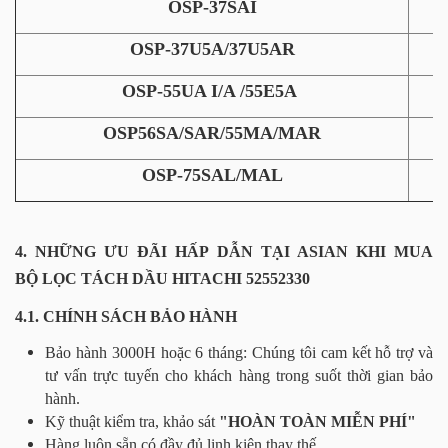
OSP-37SAI
OSP-37U5A/37U5AR
OSP-55UA I/A /55E5A
OSP56SA/SAR/55MA/MAR
OSP-75SAL/MAL
4. NHỮNG ƯU ĐÃI HẤP DẪN TẠI ASIAN KHI MUA
BỘ LỌC TÁCH DẦU HITACHI 52552330
4.1. CHÍNH SÁCH BẢO HÀNH
Bảo hành 3000H hoặc 6 tháng: Chúng tôi cam kết hỗ trợ và
tư vấn trực tuyến cho khách hàng trong suốt thời gian bảo
hành.
Kỹ thuật kiểm tra, khảo sát
"HOÀN TOÀN MIỄN PHÍ"
Hàng luôn sẵn có đầy đủ linh kiện thay thế.