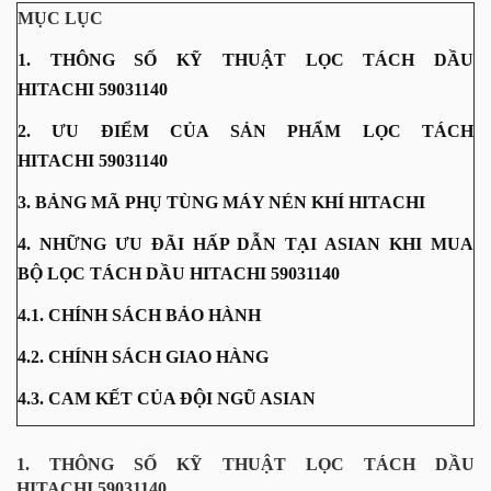
MỤC LỤC
1. THÔNG SỐ KỸ THUẬT LỌC TÁCH DẦU
HITACHI 59031140
2. ƯU ĐIỂM CỦA SẢN PHẨM LỌC TÁCH
HITACHI 59031140
3. BẢNG MÃ PHỤ TÙNG MÁY NÉN KHÍ HITACHI
4. NHỮNG ƯU ĐÃI HẤP DẪN TẠI ASIAN KHI MUA
BỘ LỌC TÁCH DẦU HITACHI 59031140
4.1. CHÍNH SÁCH BẢO HÀNH
4.2. CHÍNH SÁCH GIAO HÀNG
4.3. CAM KẾT CỦA ĐỘI NGŨ ASIAN
1. THÔNG SỐ KỸ THUẬT LỌC TÁCH DẦU
HITACHI 59031140