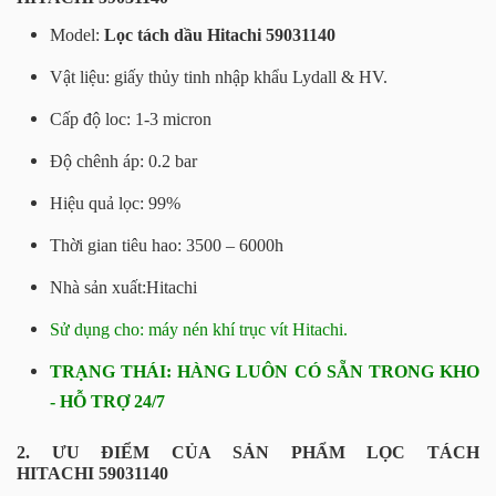
Model:
Lọc tách dầu Hitachi 59031140
Vật liệu: giấy thủy tinh nhập khẩu Lydall & HV.
Cấp độ loc: 1-3 micron
Độ chênh áp: 0.2 bar
Hiệu quả lọc: 99%
Thời gian tiêu hao: 3500 – 6000h
Nhà sản xuất:Hitachi
Sử dụng cho: máy nén khí trục vít Hitachi.
TRẠNG THÁI: HÀNG LUÔN CÓ SẴN TRONG KHO
- HỖ TRỢ 24/7
2. ƯU ĐIỂM CỦA SẢN PHẨM LỌC TÁCH
HITACHI 59031140