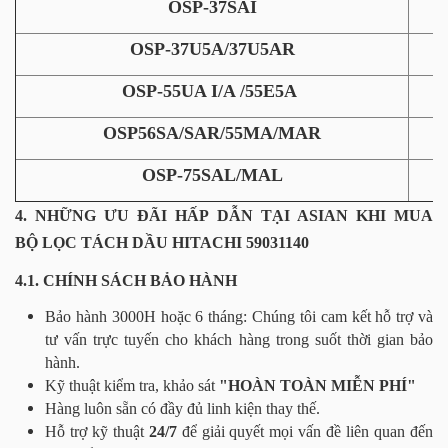
OSP-37SAI
OSP-37U5A/37U5AR
OSP-55UA I/A /55E5A
OSP56SA/SAR/55MA/MAR
OSP-75SAL/MAL
4. NHỮNG ƯU ĐÃI HẤP DẪN TẠI ASIAN KHI MUA
BỘ LỌC TÁCH DẦU HITACHI 59031140
4.1. CHÍNH SÁCH BẢO HÀNH
Bảo hành 3000H hoặc 6 tháng: Chúng tôi cam kết hỗ trợ và
tư vấn trực tuyến cho khách hàng trong suốt thời gian bảo
hành.
Kỹ thuật kiểm tra, khảo sát
"HOÀN TOÀN MIỄN PHÍ"
Hàng luôn sẵn có đầy đủ linh kiện thay thế.
Hỗ trợ kỹ thuật
24/7
để giải quyết mọi vấn đề liên quan đến