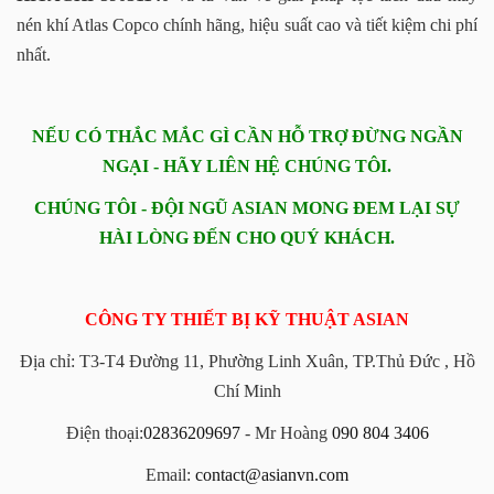
nén khí Atlas Copco chính hãng, hiệu suất cao và tiết kiệm chi phí
nhất.
NẾU CÓ THẮC MẮC GÌ CẦN HỖ TRỢ ĐỪNG NGẦN
NGẠI - HÃY LIÊN HỆ CHÚNG TÔI.
CHÚNG TÔI - ĐỘI NGŨ ASIAN MONG ĐEM LẠI SỰ
HÀI LÒNG ĐẾN CHO QUÝ KHÁCH.
CÔNG TY THIẾT BỊ KỸ THUẬT ASIAN
Địa chỉ: T3-T4 Đường 11, Phường Linh Xuân, TP.Thủ Đức , Hồ
Chí Minh
Điện thoại:
02836209697
- Mr Hoàng
090 804 3406
Email:
contact@asianvn.com