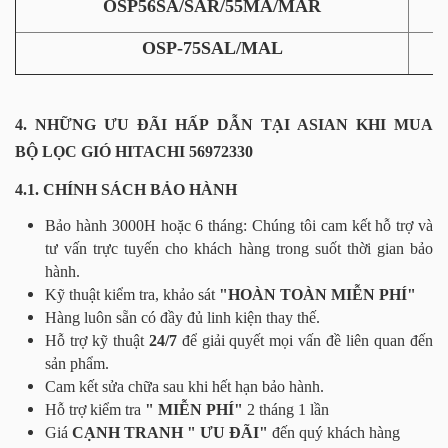
OSP56SA/SAR/55MA/MAR
OSP-75SAL/MAL
4. NHỮNG ƯU ĐÃI HẤP DẪN TẠI ASIAN KHI MUA
BỘ LỌC GIÓ HITACHI 56972330
4.1. CHÍNH SÁCH BẢO HÀNH
Bảo hành 3000H hoặc 6 tháng: Chúng tôi cam kết hỗ trợ và
tư vấn trực tuyến cho khách hàng trong suốt thời gian bảo
hành.
Kỹ thuật kiểm tra, khảo sát
"HOÀN TOÀN MIỄN PHÍ"
Hàng luôn sẵn có đầy đủ linh kiện thay thế.
Hỗ trợ kỹ thuật
24/7
để giải quyết mọi vấn đề liên quan đến
sản phẩm.
Cam kết sửa chữa sau khi hết hạn bảo hành.
Hỗ trợ kiểm tra
" MIỄN PHÍ"
2 tháng 1 lần
Giá
CẠNH TRANH " ƯU ĐÃI"
đến quý khách hàng