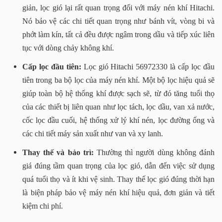
giản, lọc gió lại rất quan trọng đối với máy nén khí Hitachi.
Nó bảo vệ các chi tiết quan trọng như bánh vít, vòng bi và
phớt làm kín, tất cả đều được ngâm trong dầu và tiếp xúc liên
tục với dòng chảy không khí.
Cấp lọc đầu tiên:
Lọc gió Hitachi 56972330 là cấp lọc đầu
tiên trong ba bộ lọc của máy nén khí. Một bộ lọc hiệu quả sẽ
giúp toàn bộ hệ thống khí được sạch sẽ, từ đó tăng tuổi thọ
của các thiết bị liên quan như lọc tách, lọc dầu, van xả nước,
cốc lọc đầu cuối, hệ thống xử lý khí nén, lọc đường ống và
các chi tiết máy sản xuất như van và xy lanh.
Thay thế và bảo trì:
Thường thì người dùng không đánh
giá đúng tầm quan trọng của lọc gió, dẫn đến việc sử dụng
quá tuổi thọ và ít khi vệ sinh. Thay thế lọc gió đúng thời hạn
là biện pháp bảo vệ máy nén khí hiệu quả, đơn giản và tiết
kiệm chi phí.