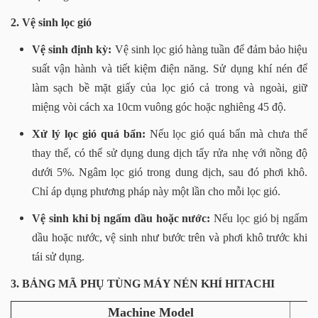
2. Vệ sinh lọc gió
Vệ sinh định kỳ:
Vệ sinh lọc gió hàng tuần để đảm bảo hiệu
suất vận hành và tiết kiệm điện năng. Sử dụng khí nén để
làm sạch bề mặt giấy của lọc gió cả trong và ngoài, giữ
miệng vòi cách xa 10cm vuông góc hoặc nghiêng 45 độ.
Xử lý lọc gió quá bẩn:
Nếu lọc gió quá bẩn mà chưa thể
thay thế, có thể sử dụng dung dịch tẩy rửa nhẹ với nồng độ
dưới 5%. Ngâm lọc gió trong dung dịch, sau đó phơi khô.
Chỉ áp dụng phương pháp này một lần cho mỗi lọc gió.
Vệ sinh khi bị ngấm dầu hoặc nước:
Nếu lọc gió bị ngấm
dầu hoặc nước, vệ sinh như bước trên và phơi khô trước khi
tái sử dụng.
3. BẢNG MÃ PHỤ TÙNG MÁY NÉN KHÍ HITACHI
Machine Model