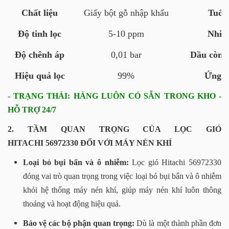
Chất liệu
Giấy bột gỗ nhập khẩu
Tuổi 
Độ tinh lọc
5-10 ppm
Nhiệt
Độ chênh áp
0,01 bar
Dầu còn s
Hiệu quả lọc
99%
Ứng 
- TRẠNG THÁI: HÀNG LUÔN CÓ SẴN TRONG KHO -
HỖ TRỢ 24/7
2. TẦM QUAN TRỌNG CỦA LỌC GIÓ
HITACHI 56972330 ĐỐI VỚI MÁY NÉN KHÍ
Loại bỏ bụi bẩn và ô nhiễm:
Lọc gió Hitachi 56972330
đóng vai trò quan trọng trong việc loại bỏ bụi bẩn và ô nhiễm
khỏi hệ thống máy nén khí, giúp máy nén khí luôn thông
thoáng và hoạt động hiệu quả.
Bảo vệ các bộ phận quan trọng:
Dù là một thành phần đơn