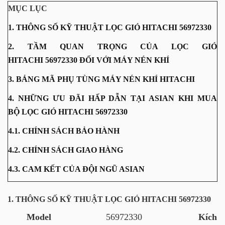
MỤC LỤC
1. THÔNG SỐ KỸ THUẬT LỌC GIÓ HITACHI 56972330
2. TẦM QUAN TRỌNG CỦA LỌC GIÓ
HITACHI 56972330 ĐỐI VỚI MÁY NÉN KHÍ
3. BẢNG MÃ PHỤ TÙNG MÁY NÉN KHÍ HITACHI
4. NHỮNG ƯU ĐÃI HẤP DẪN TẠI ASIAN KHI MUA
BỘ LỌC GIÓ HITACHI 56972330
4.1. CHÍNH SÁCH BẢO HÀNH
4.2. CHÍNH SÁCH GIAO HÀNG
4.3. CAM KẾT CỦA ĐỘI NGŨ ASIAN
1. THÔNG SỐ KỸ THUẬT LỌC GIÓ HITACHI 56972330
Model
56972330
Kích t