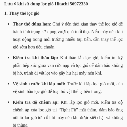
Lưu ý khi sử dụng lọc gió Hitachi 56972330
1. Thay thế lọc gió
Thay thế đúng hạn:
Chú ý đến thời gian thay thế lọc gió để
tránh tình trạng sử dụng vượt quá tuổi thọ. Nếu máy nén khí
hoạt động trong môi trường nhiều bụi bẩn, cần thay thế lọc
gió sớm hơn tiêu chuẩn.
Kiểm tra khi tháo lắp:
Khi tháo lắp lọc gió, kiểm tra kỹ
phần tiếp xúc giữa van cửa nạp và lọc gió để đảm bảo không
bị hở, tránh dị vật lọt vào gây hư hại máy nén khí.
Vệ sinh trước khi lắp mới:
Trước khi lắp lọc gió mới, cần
vệ sinh bầu lọc gió để loại bỏ vật thể lạ bên trong.
Kiểm tra độ chênh áp:
Khi lắp lọc gió mới, kiểm tra độ
chênh áp của lọc gió tại “Tight Fit” mắt thăm, đảm bảo ống
nối từ lọc gió tới cổ hút máy nén khí được siết chặt và không
bị thủng.