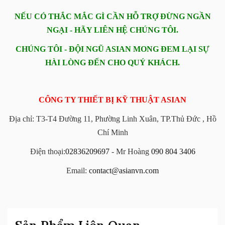
NẾU CÓ THẮC MẮC GÌ CẦN HỖ TRỢ ĐỪNG NGẦN
NGẠI - HÃY LIÊN HỆ CHÚNG TÔI.
CHÚNG TÔI - ĐỘI NGŨ ASIAN MONG ĐEM LẠI SỰ
HÀI LÒNG ĐẾN CHO QUÝ KHÁCH.
CÔNG TY THIẾT BỊ KỸ THUẬT ASIAN
Địa chỉ: T3-T4 Đường 11, Phường Linh Xuân, TP.Thủ Đức , Hồ
Chí Minh
Điện thoại:
02836209697
- Mr Hoàng
090 804 3406
Email:
contact@asianvn.com