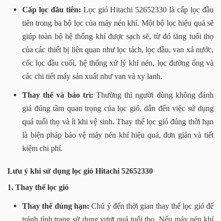
Cấp lọc đầu tiên:
Lọc gió Hitachi 52652330 là cấp lọc đầu
tiên trong ba bộ lọc của máy nén khí. Một bộ lọc hiệu quả sẽ
giúp toàn bộ hệ thống khí được sạch sẽ, từ đó tăng tuổi thọ
của các thiết bị liên quan như lọc tách, lọc dầu, van xả nước,
cốc lọc đầu cuối, hệ thống xử lý khí nén, lọc đường ống và
các chi tiết máy sản xuất như van và xy lanh.
Thay thế và bảo trì:
Thường thì người dùng không đánh
giá đúng tầm quan trọng của lọc gió, dẫn đến việc sử dụng
quá tuổi thọ và ít khi vệ sinh. Thay thế lọc gió đúng thời hạn
là biện pháp bảo vệ máy nén khí hiệu quả, đơn giản và tiết
kiệm chi phí.
Lưu ý khi sử dụng lọc gió Hitachi 52652330
1. Thay thế lọc gió
Thay thế đúng hạn:
Chú ý đến thời gian thay thế lọc gió để
tránh tình trạng sử dụng vượt quá tuổi thọ. Nếu máy nén khí