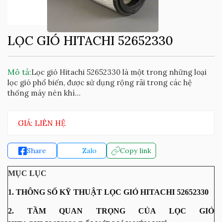
LỌC GIÓ HITACHI 52652330
Mô tả:
Lọc gió Hitachi 52652330 là một trong những loại
lọc gió phổ biến, được sử dụng rộng rãi trong các hệ
thống máy nén khí...
GIÁ: LIÊN HỆ
Share
Zalo
Copy link
MỤC LỤC
1. THÔNG SỐ KỸ THUẬT LỌC GIÓ HITACHI 52652330
2. TẦM QUAN TRỌNG CỦA LỌC GIÓ