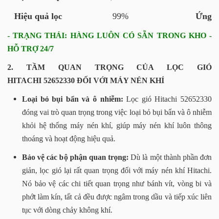
Hiệu quả lọc
99%
Ứng 
- TRẠNG THÁI: HÀNG LUÔN CÓ SẴN TRONG KHO -
HỖ TRỢ 24/7
2. TẦM QUAN TRỌNG CỦA LỌC GIÓ
HITACHI 52652330 ĐỐI VỚI MÁY NÉN KHÍ
Loại bỏ bụi bẩn và ô nhiễm:
Lọc gió Hitachi 52652330
đóng vai trò quan trọng trong việc loại bỏ bụi bẩn và ô nhiễm
khỏi hệ thống máy nén khí, giúp máy nén khí luôn thông
thoáng và hoạt động hiệu quả.
Bảo vệ các bộ phận quan trọng:
Dù là một thành phần đơn
giản, lọc gió lại rất quan trọng đối với máy nén khí Hitachi.
Nó bảo vệ các chi tiết quan trọng như bánh vít, vòng bi và
phớt làm kín, tất cả đều được ngâm trong dầu và tiếp xúc liên
tục với dòng chảy không khí.