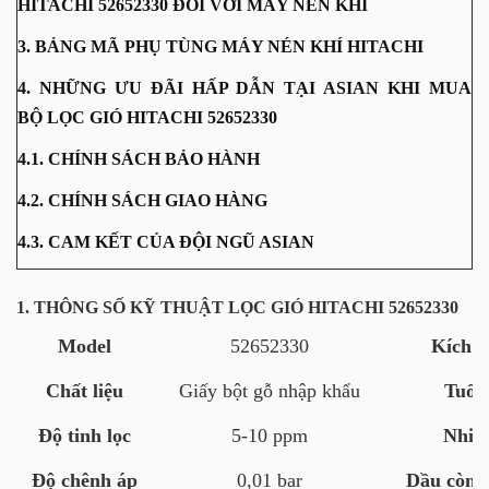
HITACHI 52652330 ĐỐI VỚI MÁY NÉN KHÍ
3. BẢNG MÃ PHỤ TÙNG MÁY NÉN KHÍ HITACHI
4. NHỮNG ƯU ĐÃI HẤP DẪN TẠI ASIAN KHI MUA
BỘ LỌC GIÓ HITACHI 52652330
4.1. CHÍNH SÁCH BẢO HÀNH
4.2. CHÍNH SÁCH GIAO HÀNG
4.3. CAM KẾT CỦA ĐỘI NGŨ ASIAN
1. THÔNG SỐ KỸ THUẬT LỌC GIÓ HITACHI 52652330
Model
52652330
Kích t
Chất liệu
Giấy bột gỗ nhập khẩu
Tuổi 
Độ tinh lọc
5-10 ppm
Nhiệt
Độ chênh áp
0,01 bar
Dầu còn s