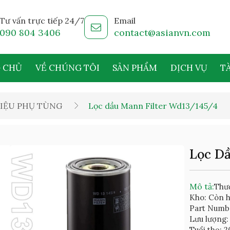
Tư vấn trực tiếp 24/7
Email
090 804 3406
contact@asianvn.com
 CHỦ
VỀ CHÚNG TÔI
SẢN PHẨM
DỊCH VỤ
TÀ
IỆU PHỤ TÙNG
Lọc dầu Mann Filter Wd13/145/4
Lọc D
Mô tả:
Thươ
Kho: Còn 
Part Numb
Lưu lượng: 
Tuổi thọ: 2