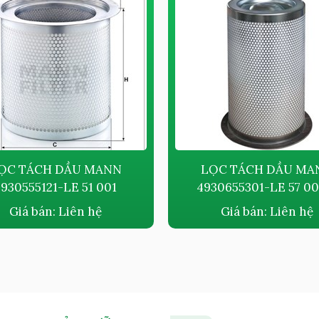
ỌC TÁCH DẦU MANN
LỌC TÁCH DẦU MA
930555121-LE 51 001
4930655301-LE 57 00
Giá bán:
Liên hệ
Giá bán:
Liên hệ