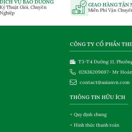
DỊCH VỤ BẢO DƯỠNG
GIAO HÀNG TẬN 
Kỹ Thuật Giỏi, Chuyên
Miễn Phí Vận Chuyể
Nghiệp
CÔNG TY CỔ PHẦN THI
T3-T4 Đường 11, Phường
02836209697
- Mr Hoà
contact@asianvn.com
THÔNG TIN HỮU ÍCH
+ Quy định chung
+ Hình thức thanh toán