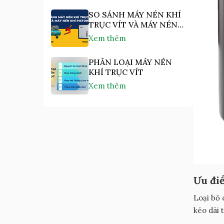
SO SÁNH MÁY NÉN KHÍ
TRỤC VÍT VÀ MÁY NÉN
KHÍ PISTON
Xem thêm
PHÂN LOẠI MÁY NÉN
KHÍ TRỤC VÍT
Xem thêm
Ưu đi
Loại bỏ 
kéo dài 