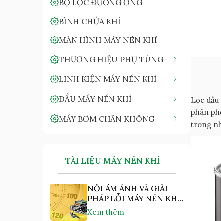
BỘ LỌC ĐƯỜNG ỐNG
BÌNH CHỨA KHÍ
MÀN HÌNH MÁY NÉN KHÍ
THƯƠNG HIỆU PHỤ TÙNG
LINH KIỆN MÁY NÉN KHÍ
DẦU MÁY NÉN KHÍ
Lọc dầu 
phân phố
MÁY BƠM CHÂN KHÔNG
trong n
TÀI LIỆU MÁY NÉN KHÍ
NỖI ÁM ẢNH VÀ GIẢI
PHÁP LỖI MÁY NÉN KHÍ
"NHIỆT ĐỘ CAO"
Xem thêm