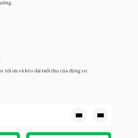
rường.
.
 tối ưu và kéo dài tuổi thọ của động cơ.