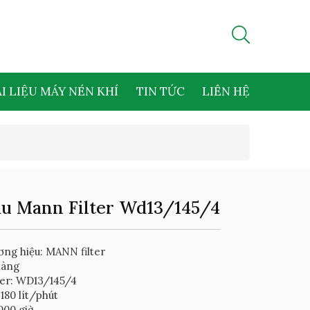
I LIỆU MÁY NÉN KHÍ
TIN TỨC
LIÊN HỆ
ầu Mann Filter Wd13/145/4
ng hiệu: MANN filter
hàng
er: WD13/145/4
180 lít/phút
000 giờ