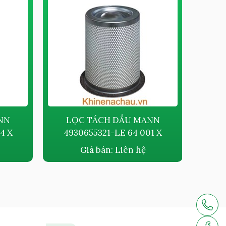
NN
LỌC TÁCH DẦU MANN
L
4 X
4930655321-LE 64 001 X
49
Giá bán:
Liên hệ