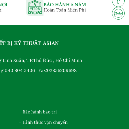
NƠI
BẢO HÀNH 5 NĂM
n
Hoàn Toàn Miễn Phí
ẾT BỊ KỸ THUẬT ASIAN
 Linh Xuân, TP.Thủ Đức , Hồ Chí Minh
ng
090 804 3406
Fax:02836209698
+ Bảo hành bảo trì
+ Hình thức vận chuyển