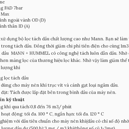
me
ng FAD 7bar
ọ Max
ính ngoài vành OD (D)
nh thân ID (A)
xử dụng bộ lọc tách dầu chất lượng cao như Mann. Bạn sẽ làm 
 trong tách dầu. Đồng thời giảm chi phí tiền điện cho cùng 1m3
h dầu MANN + HUMMEL có công nghệ tách luôn dẫn dầu. Nhờ c
 hơn màng lọc của thương hiệu lọc khác. Nhờ vậy làm giảm thể tí
 lượng khí
 lọc tách dầu
dùng cho máy nén khí trục vít và cánh gạt loại ngâm dầu.
ắp đặt: Tách được lắp đặt bên trong bình dầu của máy nén.
in kỹ thuật
g khí qua tách:0,8 đến 76 m3/ phút
 hoạt động: tối đa. 100 ° C, ngắn hạn: tối đa. 120 ° C
ghiệm với dầu tiêu chuẩn cho máy nén khí(dầu có chỉ số độ nhớt
lượng dầu dư (500 h):3 mg / m3 khí(thông số cũ 1-3mg)