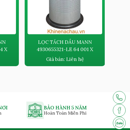
NN
LỌC TÁCH DẦU MANN
L
4 X
4930655321-LE 64 001 X
49
Giá bán:
Liên hệ
NƠI
BẢO HÀNH 5 NĂM
n
Hoàn Toàn Miễn Phí