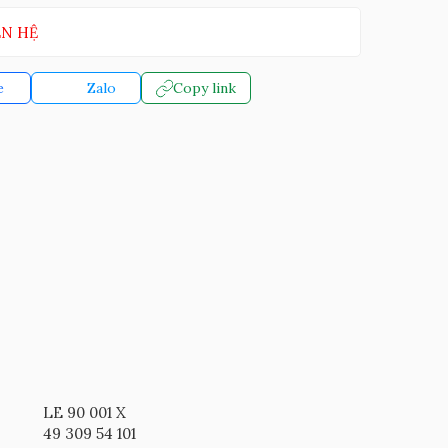
ÊN HỆ
e
Zalo
Copy link
LE 90 001 X
49 309 54 101