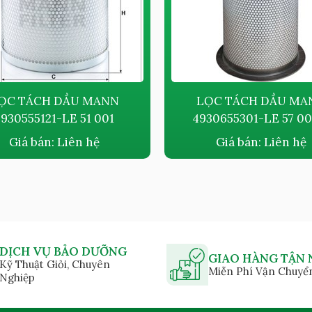
ỌC TÁCH DẦU MANN
LỌC TÁCH DẦU MA
930555121-LE 51 001
4930655301-LE 57 00
Giá bán:
Liên hệ
Giá bán:
Liên hệ
DỊCH VỤ BẢO DƯỠNG
GIAO HÀNG TẬN 
Kỹ Thuật Giỏi, Chuyên
Miễn Phí Vận Chuyể
Nghiệp