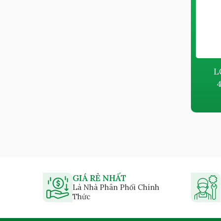
LỌC TÁCH DẦU MANN
L
4930555401-LE 48 007 X
4
Giá bán:
Liên hệ
GIÁ RẺ NHẤT
Là Nhà Phân Phối Chính
Thức