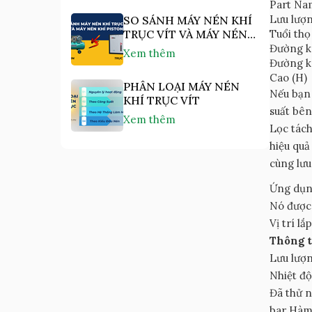
Part Na
Lưu lượ
SO SÁNH MÁY NÉN KHÍ
TRỤC VÍT VÀ MÁY NÉN
Tuổi th
KHÍ PISTON
Đường k
Xem thêm
Đường kí
Cao (H)
PHÂN LOẠI MÁY NÉN
Nếu bạn 
KHÍ TRỤC VÍT
suất bên
Xem thêm
Lọc tác
hiệu quả
cùng lưu
Ứng dụng
Nó được 
Vị trí l
Thông t
Lưu lượn
Nhiệt độ
Đã thử n
bar Hàm 