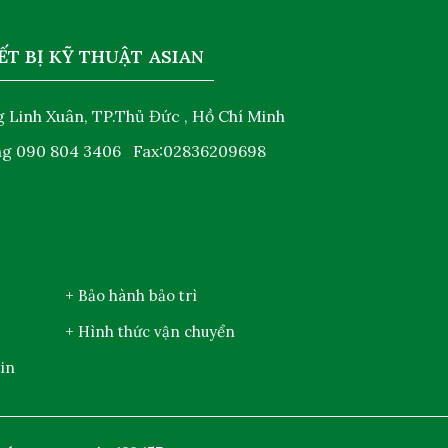
ẾT BỊ KỸ THUẬT ASIAN
 Linh Xuân, TP.Thủ Đức , Hồ Chí Minh
ng
090 804 3406
Fax:02836209698
+ Bảo hành bảo trì
+ Hình thức vận chuyển
in