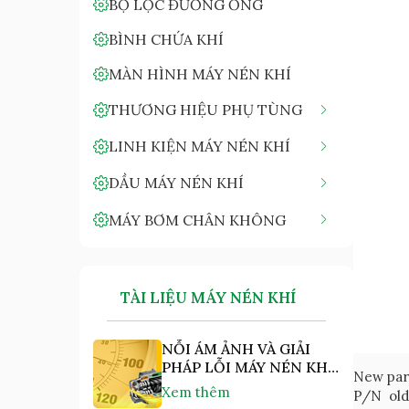
BỘ LỌC ĐƯỜNG ỐNG
BÌNH CHỨA KHÍ
MÀN HÌNH MÁY NÉN KHÍ
THƯƠNG HIỆU PHỤ TÙNG
LINH KIỆN MÁY NÉN KHÍ
DẦU MÁY NÉN KHÍ
MÁY BƠM CHÂN KHÔNG
TÀI LIỆU MÁY NÉN KHÍ
NỖI ÁM ẢNH VÀ GIẢI
PHÁP LỖI MÁY NÉN KHÍ
New par
"NHIỆT ĐỘ CAO"
Xem thêm
P/N old