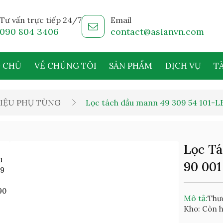
Tư vấn trực tiếp 24/7
Email
090 804 3406
contact@asianvn.com
 CHỦ
VỀ CHÚNG TÔI
SẢN PHẨM
DỊCH VỤ
TÀ
IỆU PHỤ TÙNG
Lọc tách dầu mann 49 309 54 101-LE
Lọc Tá
90 001
Mô tả:
Thươ
Kho: Còn 