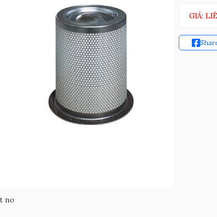
GIÁ: LI
Shar
t no