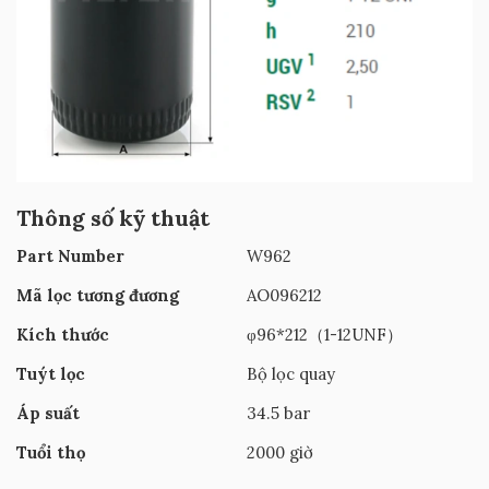
Thông số kỹ thuật
Part Number
W962
Mã lọc tương đương
AO096212
Kích thước
φ96*212（1-12UNF）
Tuýt lọc
Bộ lọc quay
Áp suất
34.5 bar
Tuổi thọ
2000 giờ