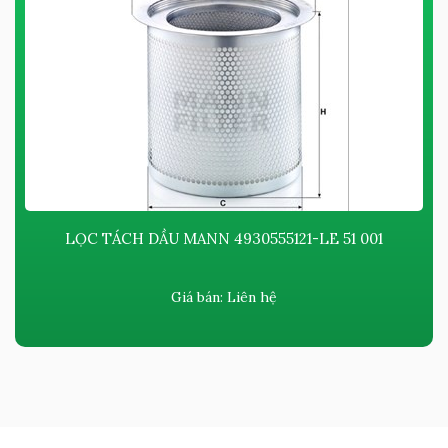
LỌC TÁCH DẦU MANN 4930555121-LE 51 001
Giá bán:
Liên hệ