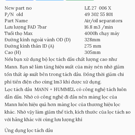
New part no
LE 27 006 X
P/N old
49 302 55 801
Part Name
Air/oil separators
Lưu lượng FAD 7bar
16.8 m3 /min
Tuổi thọ Max
4000h chạy máy
Đường kính ngoài vành OD (D)
328mm
Đường kính thân ID (A)
275 mm
Cao (H)
305mm
Nếu bạn xử dụng bộ lọc tách dầu chất lượng cao như
Mann. Bạn sẽ làm tăng hiệu suất của máy nén nhờ giảm
tổn thất áp suất bên trong tách dầu. Đồng thời giảm chi
phí tiền điện cho cùng 1m3 khí được xử dụng.
Lọc tách dầu MANN + HUMMEL có công nghệ tách luôn
dẫn dầu. Nhờ có công nghệ đi đầu nên màng lọc của
Mann luôn hiệu quả hơn màng lọc của thương hiệu lọc
khác. Nhờ vậy làm giảm thể tích, kích thước của lọc tách so
với hãng khác với cùng lưu lượng khí
Ứng dụng lọc tách dầu