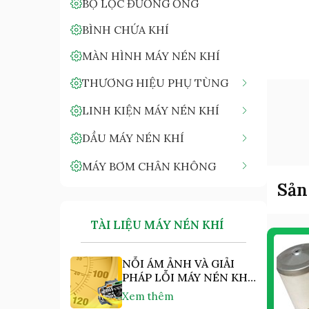
BỘ LỌC ĐƯỜNG ỐNG
BÌNH CHỨA KHÍ
MÀN HÌNH MÁY NÉN KHÍ
THƯƠNG HIỆU PHỤ TÙNG
LINH KIỆN MÁY NÉN KHÍ
DẦU MÁY NÉN KHÍ
MÁY BƠM CHÂN KHÔNG
Sản
TÀI LIỆU MÁY NÉN KHÍ
NỖI ÁM ẢNH VÀ GIẢI
PHÁP LỖI MÁY NÉN KHÍ
"NHIỆT ĐỘ CAO"
Xem thêm