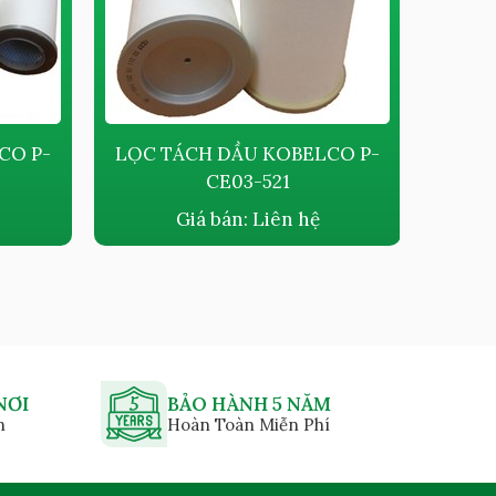
CO P-
LỌC TÁCH DẦU KOBELCO P-
LỌC 
CE03-521
Giá bán:
Liên hệ
NƠI
BẢO HÀNH 5 NĂM
n
Hoàn Toàn Miễn Phí