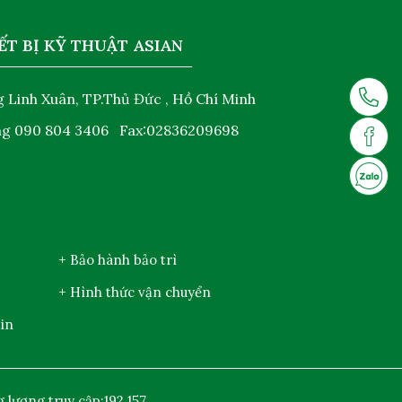
ẾT BỊ KỸ THUẬT ASIAN
 Linh Xuân, TP.Thủ Đức , Hồ Chí Minh
ng
090 804 3406
Fax:02836209698
+ Bảo hành bảo trì
+ Hình thức vận chuyển
in
 lượng truy cập:
192.157