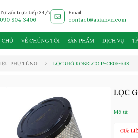
Tư vấn trực tiếp 24/7
Email
090 804 3406
contact@asianvn.com
 CHỦ
VỀ CHÚNG TÔI
SẢN PHẨM
DỊCH VỤ
TÀ
IỆU PHỤ TÙNG
LỌC GIÓ KOBELCO P-CE05-548
LỌC G
Mô tả:
GIÁ: LI