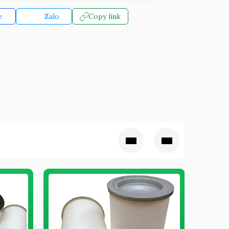
e
Zalo
Copy link