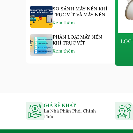
SO SÁNH MÁY NÉN KHÍ
TRỤC VÍT VÀ MÁY NÉN
KHÍ PISTON
Xem thêm
PHÂN LOẠI MÁY NÉN
LỌC TÁCH KOBELCO P-CE03-
LỌC 
KHÍ TRỤC VÍT
538
Xem thêm
Giá bán:
Liên hệ
GIÁ RẺ NHẤT
Là Nhà Phân Phối Chính
Thức