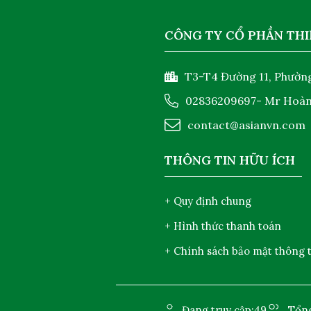
CÔNG TY CỔ PHẦN THI
T3-T4 Đường 11, Phường
02836209697
- Mr Hoà
contact@asianvn.com
THÔNG TIN HỮU ÍCH
+ Quy định chung
+ Hình thức thanh toán
+ Chính sách bảo mật thông t
Đang truy cập:
49
Tổng