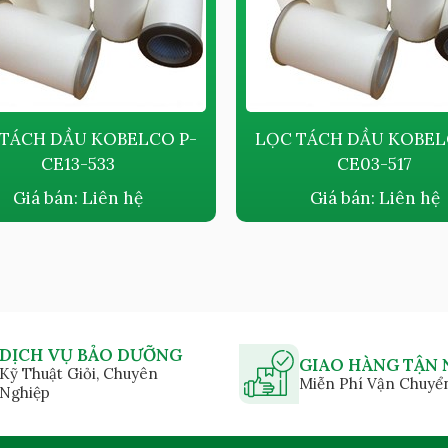
TÁCH DẦU KOBELCO P-
LỌC TÁCH DẦU KOBEL
CE13-533
CE03-517
Giá bán:
Liên hệ
Giá bán:
Liên hệ
DỊCH VỤ BẢO DƯỠNG
GIAO HÀNG TẬN 
Kỹ Thuật Giỏi, Chuyên
Miễn Phí Vận Chuyể
Nghiệp