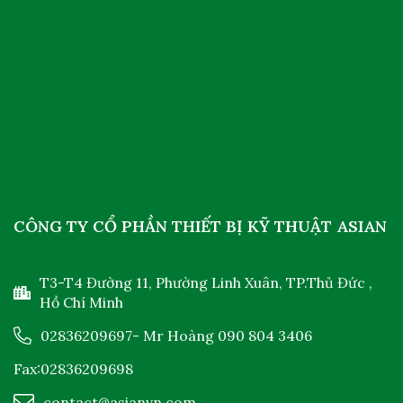
CÔNG TY CỔ PHẦN THIẾT BỊ KỸ THUẬT ASIAN
T3-T4 Đường 11, Phường Linh Xuân, TP.Thủ Đức ,
Hồ Chí Minh
02836209697
- Mr Hoàng
090 804 3406
Fax:02836209698
contact@asianvn.com