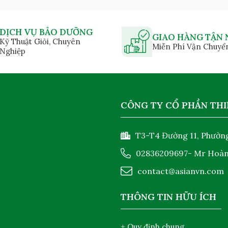
DỊCH VỤ BẢO DƯỠNG
GIAO HÀNG TẬN 
Kỹ Thuật Giỏi, Chuyên
Miễn Phí Vận Chuyể
Nghiệp
CÔNG TY CỔ PHẦN THI
T3-T4 Đường 11, Phường
02836209697
- Mr Hoà
contact@asianvn.com
THÔNG TIN HỮU ÍCH
+ Quy định chung