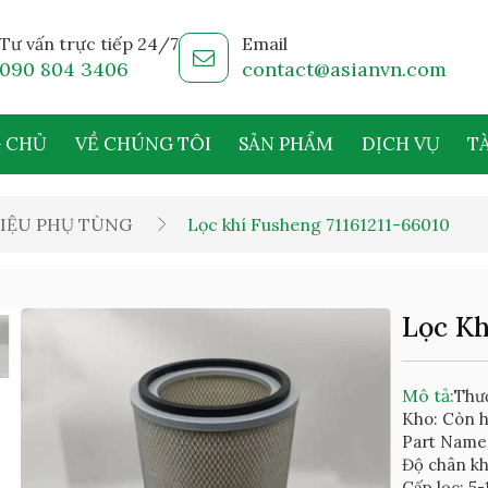
Tư vấn trực tiếp 24/7
Email
090 804 3406
contact@asianvn.com
 CHỦ
VỀ CHÚNG TÔI
SẢN PHẨM
DỊCH VỤ
TÀ
IỆU PHỤ TÙNG
Lọc khí Fusheng 71161211-66010
Lọc Kh
Mô tả:
Thư
Kho: Còn 
Part Name:
Độ chân kh
Cấp lọc: 5