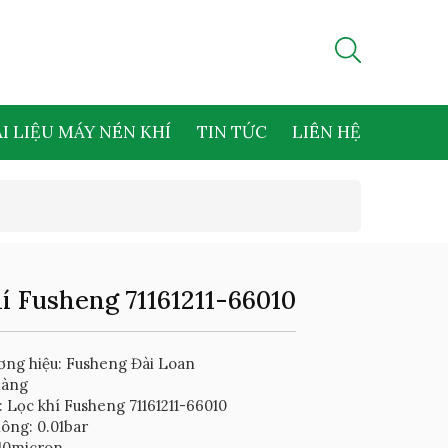
I LIỆU MÁY NÉN KHÍ
TIN TỨC
LIÊN HỆ
í Fusheng 71161211-66010
ơng hiệu: Fusheng Đài Loan
hàng
 Lọc khí Fusheng 71161211-66010
ông: 0.01bar
-10micron