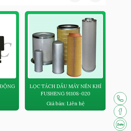
 ĐỘNG
LỌC TÁCH DẦU MÁY NÉN KHÍ
LỌC 
FUSHENG 91108-020
Giá bán:
Liên hệ