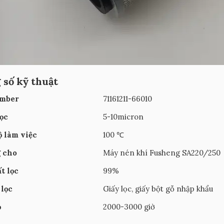
 số kỹ thuật
umber
71161211-66010
lọc
5-10micron
ộ làm việc
100 ℃
 cho
Máy nén khí Fusheng SA220/250
t lọc
99%
 lọc
Giấy lọc, giấy bột gỗ nhập khẩu
ọ
2000-3000 giờ