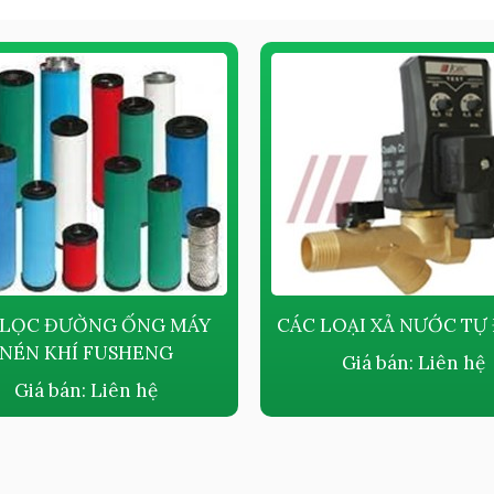
 LỌC ĐƯỜNG ỐNG MÁY
CÁC LOẠI XẢ NƯỚC TỰ
NÉN KHÍ FUSHENG
Giá bán:
Liên hệ
Giá bán:
Liên hệ