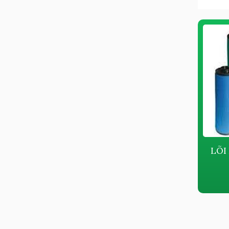
LỌC TÁCH DẦU FUSHENG
LÕI
711823E1EAY80129
Giá bán:
Liên hệ