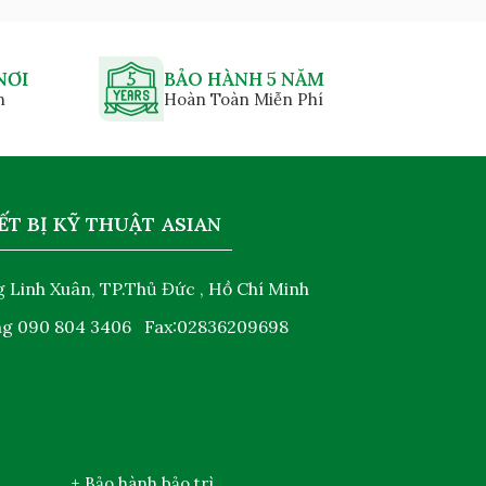
NƠI
BẢO HÀNH 5 NĂM
n
Hoàn Toàn Miễn Phí
ẾT BỊ KỸ THUẬT ASIAN
 Linh Xuân, TP.Thủ Đức , Hồ Chí Minh
ng
090 804 3406
Fax:02836209698
+ Bảo hành bảo trì