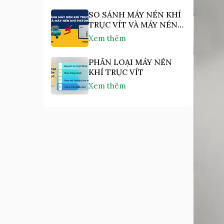
SO SÁNH MÁY NÉN KHÍ
TRỤC VÍT VÀ MÁY NÉN
KHÍ PISTON
Xem thêm
PHÂN LOẠI MÁY NÉN
KHÍ TRỤC VÍT
Xem thêm