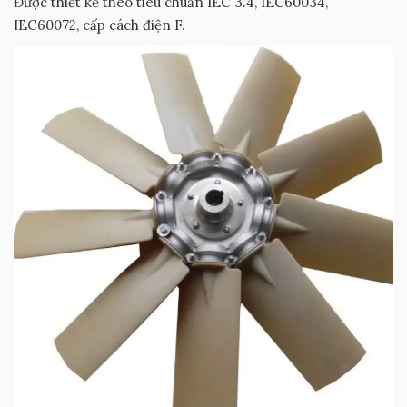
Được thiết kế theo tiêu chuẩn IEC 3.4, IEC60034,
IEC60072, cấp cách điện F.