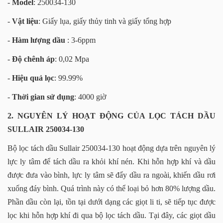
-
Model
: 250034-130
-
Vật liệu
: Giấy lụa, giấy thủy tinh và giấy tổng hợp
-
Hàm lượng dầu
: 3-6ppm
-
Độ chênh áp
: 0,02 Mpa
-
Hiệu quả lọc
: 99.99%
-
Thời gian sử dụng
: 4000 giờ
2. NGUYÊN LÝ HOẠT ĐỘNG CỦA LỌC TÁCH DẦU
SULLAIR 250034-130
Bộ lọc tách dầu Sullair 250034-130 hoạt động dựa trên nguyên lý
lực ly tâm để tách dầu ra khỏi khí nén. Khi hỗn hợp khí và dầu
được đưa vào bình, lực ly tâm sẽ đẩy dầu ra ngoài, khiến dầu rơi
xuống đáy bình. Quá trình này có thể loại bỏ hơn 80% lượng dầu.
Phần dầu còn lại, tồn tại dưới dạng các giọt li ti, sẽ tiếp tục được
lọc khi hỗn hợp khí đi qua bộ lọc tách dầu. Tại đây, các giọt dầu