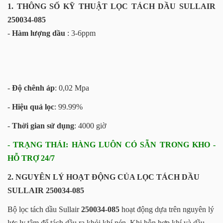
1. THÔNG SỐ KỸ THUẬT LỌC TÁCH DẦU SULLAIR
250034-085
-
Hàm lượng dầu
: 3-6ppm
-
Độ chênh áp
: 0,02 Mpa
-
Hiệu quả lọc
: 99.99%
-
Thời gian sử dụng
: 4000 giờ
- TRẠNG THÁI: HÀNG LUÔN CÓ SẴN TRONG KHO -
HỖ TRỢ 24/7
2. NGUYÊN LÝ HOẠT ĐỘNG CỦA LỌC TÁCH DẦU
SULLAIR 250034-085
Bộ lọc tách dầu Sullair
250034-085
hoạt động dựa trên nguyên lý
lực ly tâm để tách dầu ra khỏi khí nén. Khi hỗn hợp khí và dầu