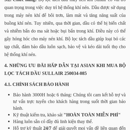
quan trọng trong việc duy trì hệ thống khí nén. Dầu được sử dụng
trong máy nén khí để bôi trơn, làm mát và tăng năng suất của
buồng khí nén. Tuy nhiên, qua thời gian, dầu có thể bị biến chất
và nhiễm bẩn do ma sát hoặc bụi bẩn trong khí. Điều này có thể
gây hỏng hóc cho máy nén khí. Bộ lọc tách dầu giúp loại bỏ các
tạp chất, đảm bảo dầu luôn sạch, bảo vệ và kéo dài tuổi thọ cho
hệ thống khí nén.
4. NHỮNG ƯU ĐÃI HẤP DẪN TẠI ASIAN KHI MUA BỘ
LỌC TÁCH DẦU SULLAIR 250034-085
4.1. CHÍNH SÁCH BẢO HÀNH
Bảo hành 3000H hoặc 6 tháng: Chúng tôi cam kết hỗ trợ và
tư vấn trực tuyến cho khách hàng trong suốt thời gian bảo
hành.
Kỹ thuật kiểm tra, khảo sát
"HOÀN TOÀN MIỄN PHÍ"
Hàng luôn sẵn có đầy đủ linh kiện thay thế.
Hỗ trợ kỹ thuật
24/7
để giải quyết mọi vấn đề liên quan đến