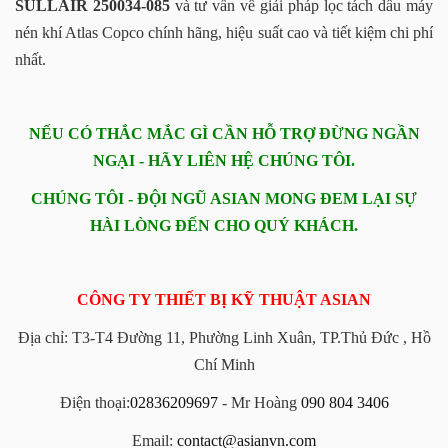
SULLAIR 250034-085
và tư vấn về giải pháp lọc tách dầu máy
nén khí Atlas Copco chính hãng, hiệu suất cao và tiết kiệm chi phí
nhất.
NẾU CÓ THẮC MẮC GÌ CẦN HỖ TRỢ ĐỪNG NGẦN
NGẠI - HÃY LIÊN HỆ CHÚNG TÔI.
CHÚNG TÔI - ĐỘI NGŨ ASIAN MONG ĐEM LẠI SỰ
HÀI LÒNG ĐẾN CHO QUÝ KHÁCH.
CÔNG TY THIẾT BỊ KỸ THUẬT ASIAN
Địa chỉ: T3-T4 Đường 11, Phường Linh Xuân, TP.Thủ Đức , Hồ
Chí Minh
Điện thoại:
02836209697
- Mr Hoàng
090 804 3406
Email:
contact@asianvn.com