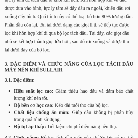
được đưa vào bình, lực ly tâm sẽ đẩy dầu ra ngoài, khiến dầu rơi
xuống đáy bình. Quá trình này có thể loại bỏ hơn 80% lượng dầu.
Phần dầu còn lại, tồn tại dưới dạng các giọt li ti, sẽ tiếp tục được
lọc khi hỗn hợp khí đi qua bộ lọc tách dầu. Tại đây, các giọt dầu
nhỏ sẽ kết hợp thành giọt lớn hơn, sau đó rơi xuống và được thu
lại dưới đáy của bộ lọc.
3. ĐẶC ĐIỂM VÀ CHỨC NĂNG CỦA LỌC TÁCH DẦU
MÁY NÉN KHÍ SULLAIR
3.1. Đặc điểm:
Hiệu suất lọc cao:
Giảm thiểu hao dầu và đảm bảo chất
lượng khí nén tốt.
Độ bền cơ học cao:
Kéo dài tuổi thọ của bộ lọc.
Chất liệu chống ăn mòn:
Giúp dầu không bị phân hủy
trong quá trình sử dụng.
Độ tụt áp thấp:
Tiết kiệm chi phí điện năng tiêu thụ.
3.2. Chức năng:
Bộ lọc tách dầu máy nén khí Sullair có vai trò