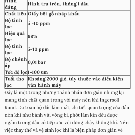
Hình
Hình trụ tròn, thủng 1 đầu
dáng
Chất liệu
Giấy bột gỗ nhập khẩu
Độ tinh
5 -10 ppm
lọc
Hiệu quả
98%
lọc
Độ tinh
5-10 ppm
lọc
Độ chênh
0,01 bar
áp
Tốc độ lọc
1-100 um
Tuổi thọ
Khoảng 2000 giờ, tùy thuộc vào điều kiện
lọc
vận hành máy
Đây là một trong những thành phần đơn giản nhưng lại
mang tính chất quan trọng với máy nén khí Ingersoll
Rand. Do toàn bộ dầu làm mát, chi tiết quan trọng của đầu
nén khí như bánh vít, vòng bi, phớt làm kín đều được
ngâm trong dầu có tiếp xúc với dòng chảy không khí. Nên
việc thay thế và vệ sinh lọc khí là biện pháp đơn giản về