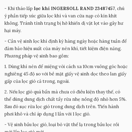
- Khi tháo lắp
lọc khí INGERSOLL RAND 23487457
, chú
ý phần tiếp xúc giữa lọc khí và van cửa nạp có kín khít
không. Tránh tình trạng bị hở khiến dị vật lọt vào gây hư
hại máy.
- Cần vệ sinh lọc khí định kỳ hàng ngày hoặc hàng tuần để
đảm bảo hiệu suất của máy nén khí, tiết kiệm điện năng.
Phương pháp vệ sinh bao gồm:
1. Dùng khí nén để miệng vòi cách xa 10cm vuông góc hoặc
nghiêng 45 độ so với bề mặt giấy vệ sinh dọc theo lan giấy
gấp của lọc gió cả trong, ngoài.
2. Nếu lọc gió quá bẩn mà chưa có điều kiện thay thế, có
thể dùng dung dịch chất tẩy rửa nhẹ nồng độ nhỏ hơn 5%.
Sau đó sục rửa lọc gió trong dung dịch trên. Tiến hành
phơi khô và chỉ áp dụng 1 lần với 1 lọc gió.
- Vệ sinh bầu lọc gió, loại bỏ vật thể lạ trong bầu lọc rồi
mới lắp lọc gió mới.