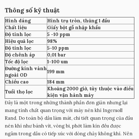
Thông số kỹ thuật
Hình dáng
Hình trụ tròn, thủng 1 đầu
Chất liệu
Giấy bột gỗ nhập khẩu
Độ tinh lọc
5 -10 ppm
Hiệu quả lọc
98%
Độ tinh lọc
5-10 ppm
Độ chênh áp
0,01 bar
Tốc độ lọc
1-100 um
Đường kính vành
199 mm
ngoài OD
Chiều cao
184 mm
Khoảng 2000 giờ, tùy thuộc vào điều
Tuổi thọ lọc
kiện vận hành máy
Đây là một trong những thành phần đơn giản nhưng lại
mang tính chất quan trọng với máy nén khí Ingersoll
Rand. Do toàn bộ dầu làm mát, chi tiết quan trọng của đầu
nén khí như bánh vít, vòng bi, phớt làm kín đều được
ngâm trong dầu có tiếp xúc với dòng chảy không khí. Nên