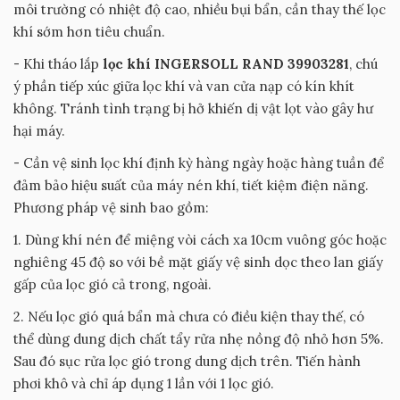
môi trường có nhiệt độ cao, nhiều bụi bẩn, cần thay thế lọc
khí sớm hơn tiêu chuẩn.
- Khi tháo lắp
lọc khí INGERSOLL RAND 39903281
, chú
ý phần tiếp xúc giữa lọc khí và van cửa nạp có kín khít
không. Tránh tình trạng bị hở khiến dị vật lọt vào gây hư
hại máy.
- Cần vệ sinh lọc khí định kỳ hàng ngày hoặc hàng tuần để
đảm bảo hiệu suất của máy nén khí, tiết kiệm điện năng.
Phương pháp vệ sinh bao gồm:
1. Dùng khí nén để miệng vòi cách xa 10cm vuông góc hoặc
nghiêng 45 độ so với bề mặt giấy vệ sinh dọc theo lan giấy
gấp của lọc gió cả trong, ngoài.
2. Nếu lọc gió quá bẩn mà chưa có điều kiện thay thế, có
thể dùng dung dịch chất tẩy rửa nhẹ nồng độ nhỏ hơn 5%.
Sau đó sục rửa lọc gió trong dung dịch trên. Tiến hành
phơi khô và chỉ áp dụng 1 lần với 1 lọc gió.