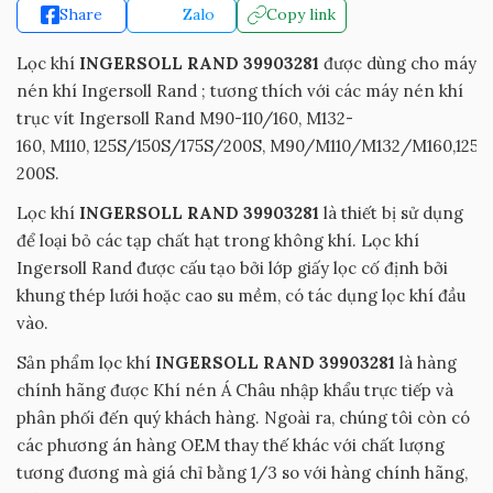
Share
Zalo
Copy link
Lọc khí
INGERSOLL RAND 39903281
được dùng cho máy
nén khí Ingersoll Rand ; tương thích với các máy nén khí
trục vít Ingersoll Rand M90-110/160, M132-
160, M110, 125S/150S/175S/200S, M90/M110/M132/M160,125-
200S.
Lọc khí
INGERSOLL RAND 39903281
là thiết bị sử dụng
để loại bỏ các tạp chất hạt trong không khí. Lọc khí
Ingersoll Rand được cấu tạo bởi lớp giấy lọc cố định bởi
khung thép lưới hoặc cao su mềm, có tác dụng lọc khí đầu
vào.
Sản phẩm lọc khí
INGERSOLL RAND 39903281
là hàng
chính hãng được Khí nén Á Châu nhập khẩu trực tiếp và
phân phối đến quý khách hàng. Ngoài ra, chúng tôi còn có
các phương án hàng OEM thay thế khác với chất lượng
tương đương mà giá chỉ bằng 1/3 so với hàng chính hãng,