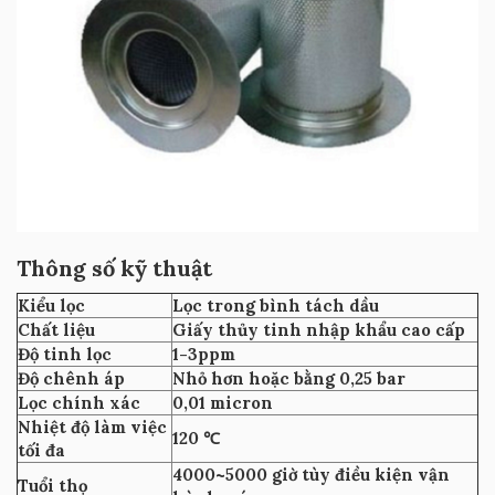
Thông số kỹ thuật
Kiểu lọc
Lọc trong bình tách dầu
Chất liệu
Giấy thủy tinh nhập khẩu cao cấp
Độ tinh lọc
1-3ppm
Độ chênh áp
Nhỏ hơn hoặc bằng 0,25 bar
Lọc chính xác
0,01 micron
Nhiệt độ làm việc
120 ℃
tối đa
4000~5000 giờ tùy điều kiện vận
Tuổi thọ