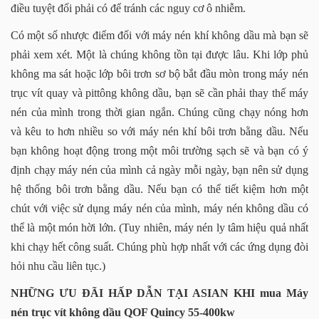
điều tuyệt đối phải có để tránh các nguy cơ ô nhiễm.
Có một số nhược điểm đối với máy nén khí không dầu mà bạn sẽ
phải xem xét. Một là chúng không tồn tại được lâu. Khi lớp phủ
không ma sát hoặc lớp bôi trơn sơ bộ bắt đầu mòn trong máy nén
trục vít quay và pittông không dầu, bạn sẽ cần phải thay thế máy
nén của mình trong thời gian ngắn. Chúng cũng chạy nóng hơn
và kêu to hơn nhiều so với máy nén khí bôi trơn bằng dầu. Nếu
bạn không hoạt động trong một môi trường sạch sẽ và bạn có ý
định chạy máy nén của mình cả ngày mỗi ngày, bạn nên sử dụng
hệ thống bôi trơn bằng dầu. Nếu bạn có thể tiết kiệm hơn một
chút với việc sử dụng máy nén của mình, máy nén không dầu có
thể là một món hời lớn. (Tuy nhiên, máy nén ly tâm hiệu quả nhất
khi chạy hết công suất. Chúng phù hợp nhất với các ứng dụng đòi
hỏi nhu cầu liên tục.)
NHỮNG ƯU ĐÃI HẤP DẪN TẠI ASIAN KHI mua Máy
nén trục vít không dầu QOF Quincy 55-400kw