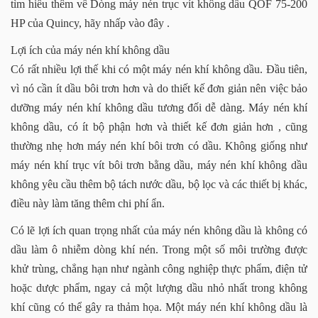
tìm hiểu thêm về Dòng máy nén trục vít không dầu QOF 75-200
HP của Quincy, hãy nhấp vào đây .
Lợi ích của máy nén khí không dầu
Có rất nhiều lợi thế khi có một máy nén khí không dầu. Đầu tiên,
vì nó cần ít dầu bôi trơn hơn và do thiết kế đơn giản nên việc bảo
dưỡng máy nén khí không dầu tương đối dễ dàng. Máy nén khí
không dầu, có ít bộ phận hơn và thiết kế đơn giản hơn , cũng
thường nhẹ hơn máy nén khí bôi trơn có dầu. Không giống như
máy nén khí trục vít bôi trơn bằng dầu, máy nén khí không dầu
không yêu cầu thêm bộ tách nước dầu, bộ lọc và các thiết bị khác,
điều này làm tăng thêm chi phí ẩn.
Có lẽ lợi ích quan trọng nhất của máy nén không dầu là không có
dầu làm ô nhiễm dòng khí nén. Trong một số môi trường được
khử trùng, chẳng hạn như ngành công nghiệp thực phẩm, điện tử
hoặc dược phẩm, ngay cả một lượng dầu nhỏ nhất trong không
khí cũng có thể gây ra thảm họa. Một máy nén khí không dầu là