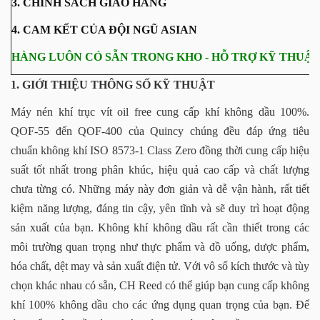
3. CHÍNH SÁCH GIAO HÀNG
4. CAM KẾT CỦA ĐỘI NGŨ ASIAN
HÀNG LUÔN CÓ SẴN TRONG KHO - HỖ TRỢ KỸ THUẬT 
1. GIỚI THIỆU THÔNG SỐ KỸ THUẬT
Máy nén khí trục vít oil free cung cấp khí không dầu 100%.
QOF-55 đến QOF-400 của Quincy chúng đều đáp ứng tiêu
chuẩn không khí ISO 8573-1 Class Zero đồng thời cung cấp hiệu
suất tốt nhất trong phân khúc, hiệu quả cao cấp và chất lượng
chưa từng có. Những máy này đơn giản và dễ vận hành, rất tiết
kiệm năng lượng, đáng tin cậy, yên tĩnh và sẽ duy trì hoạt động
sản xuất của bạn. Không khí không dầu rất cần thiết trong các
môi trường quan trọng như thực phẩm và đồ uống, dược phẩm,
hóa chất, dệt may và sản xuất điện tử. Với vô số kích thước và tùy
chọn khác nhau có sẵn, CH Reed có thể giúp bạn cung cấp không
khí 100% không dầu cho các ứng dụng quan trọng của bạn. Để