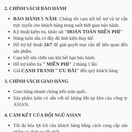
2. CHÍNH SÁCH BẢO HÀNH
BẢO HÀNH 5 NĂM
: Chúng tôi cam kết hỗ trợ và tư vấn
trực tuyến cho khách hàng trong suốt thời gian bảo hành.
Kỹ thuật kiểm tra, khảo sát
"HOÀN TOÀN MIỄN PHÍ"
Hàng luôn sẵn có đầy đủ linh kiện thay thế.
Hỗ trợ kỹ thuật
24/7
để giải quyết mọi vấn đề liên quan đến
sản phẩm.
Cam kết sửa chữa sau khi hết hạn bảo hành.
Hỗ trợ kiểm tra
" MIỄN PHÍ"
2 tháng 1 lần
Giá
CẠNH TRANH " ƯU ĐÃI"
đến quý khách hàng
3. CHÍNH SÁCH GIAO HÀNG
Giao hàng nhanh chóng trên toàn quốc.
Sản phẩm luôn có sẵn với số lượng lớn tại kho của công ty
ASIAN.
4. CAM KẾT CỦA ĐỘI NGŨ ASIAN
Tối đa hóa lợi ích của khách hàng bằng cách cung cấp sản
phẩm và dịch vụ tốt nhất.