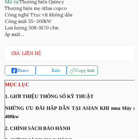
Mô tả:
Thương hiệu Quincy
Thương hiệu mẹ Atlas copco
Công nghệ Trục vít không dầu
Công suất 55~300kW
Lưu lượng 308~1670 cfm
Áp suất...
GIÁ: LIÊN HỆ
Share
Zalo
Copy link
MỤC LỤC
1. GIỚI THIỆU THÔNG SỐ KỸ THUẬT
NHỮNG ƯU ĐÃI HẤP DẪN TẠI ASIAN KHI mua Máy nén tr
400kw
2. CHÍNH SÁCH BẢO HÀNH