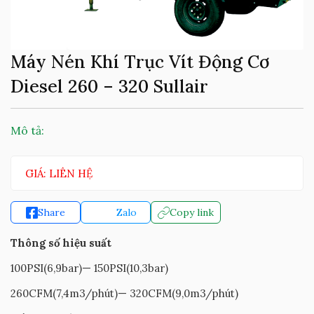
Máy Nén Khí Trục Vít Động Cơ
Diesel 260 – 320 Sullair
Mô tả:
GIÁ: LIÊN HỆ
Share
Zalo
Copy link
Thông số hiệu suất
100PSI(6,9bar)— 150PSI(10,3bar)
260CFM(7,4m3/phút)— 320CFM(9,0m3/phút)