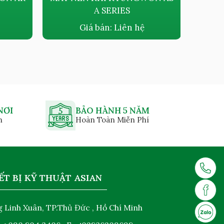
A SERIES
DẦU K
Giá bán:
Liên hệ
NƠI
BẢO HÀNH 5 NĂM
n
Hoàn Toàn Miễn Phí
ẾT BỊ KỸ THUẬT ASIAN
 Linh Xuân, TP.Thủ Đức , Hồ Chí Minh