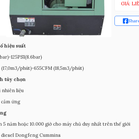
GIÁ: LI
Shar
ố hiệu suất
bar)-125PSI(8.6bar)
(17,0m3/phút)-655CFM (18,5m3/phút)
h tùy chọn
 nhiên liệu
ó cảm ứng
ăng
 5 năm hoặc 10.000 giờ cho máy chủ duy nhất trên thế giới
 diesel Dongfeng Cummins