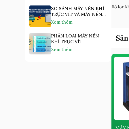
Bộ lọc k
SO SÁNH MÁY NÉN KHÍ
TRỤC VÍT VÀ MÁY NÉN
KHÍ PISTON
Xem thêm
PHÂN LOẠI MÁY NÉN
Sản
KHÍ TRỤC VÍT
Xem thêm
MÁY NÉN KHÍ PISTON KHÔNG
MÁY 