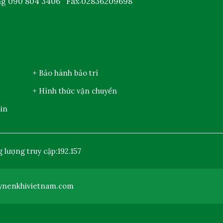
ng
090 804 3406
Fax:02836209698
+ Bảo hành bảo trì
+ Hình thức vận chuyển
in
 lượng truy cập:
192.157
ynenkhivietnam.com