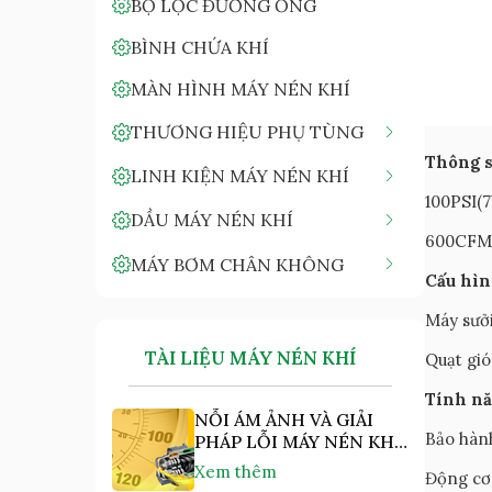
BỘ LỌC ĐƯỜNG ỐNG
BÌNH CHỨA KHÍ
MÀN HÌNH MÁY NÉN KHÍ
THƯƠNG HIỆU PHỤ TÙNG
Thông s
LINH KIỆN MÁY NÉN KHÍ
100PSI(7
DẦU MÁY NÉN KHÍ
600CFM 
MÁY BƠM CHÂN KHÔNG
Cấu hìn
Máy sưởi
TÀI LIỆU MÁY NÉN KHÍ
Quạt gi
Tính n
NỖI ÁM ẢNH VÀ GIẢI
Bảo hành
PHÁP LỖI MÁY NÉN KHÍ
"NHIỆT ĐỘ CAO"
Xem thêm
Động cơ