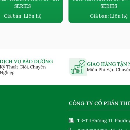
SERIES
SERIES
Giá bán:
Liên hệ
Giá bán:
Liên hệ
DỊCH VỤ BẢO DƯỠNG
GIAO HÀNG TẬN 
Kỹ Thuật Giỏi, Chuyên
Miễn Phí Vận Chuyể
Nghiệp
CÔNG TY CỔ PHẦN THI
T3-T4 Đường 11, Phường