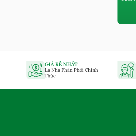
DẦU KYUNGWON AC-B SERIES
Giá bán:
Liên hệ
GIÁ RẺ NHẤT
Là Nhà Phân Phối Chính
Thức