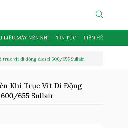
I LIỆU MÁY NÉN KHÍ
TIN TỨC
LIÊN HỆ
 trục vít di động diesel 600/655 Sullair
n Khí Trục Vít Di Động
 600/655 Sullair