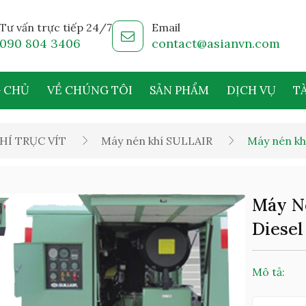
Tư vấn trực tiếp 24/7
Email
090 804 3406
contact@asianvn.com
 CHỦ
VỀ CHÚNG TÔI
SẢN PHẨM
DỊCH VỤ
TÀ
HÍ TRỤC VÍT
Máy nén khí SULLAIR
Máy nén khí
Máy Né
Diesel
Mô tả: