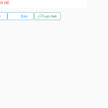
ÊN HỆ
e
Zalo
Copy link