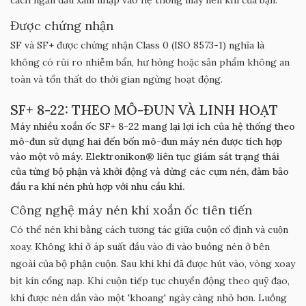
cách ngăn dầu xâm nhập vào hệ thống máy nén khí của bạn.
Được chứng nhận
SF và SF+ được chứng nhận Class 0 (ISO 8573-1) nghĩa là
không có rủi ro nhiễm bẩn, hư hỏng hoặc sản phẩm không an
toàn và tổn thất do thời gian ngừng hoạt động.
SF+ 8-22: THEO MÔ-ĐUN VÀ LINH HOẠT
Máy nhiều xoắn ốc SF+ 8-22 mang lại lợi ích của hệ thống theo
mô-đun sử dụng hai đến bốn mô-đun máy nén được tích hợp
vào một vỏ máy. Elektronikon® liên tục giám sát trạng thái
của từng bộ phận và khởi động và dừng các cụm nén, đảm bảo
đầu ra khí nén phù hợp với nhu cầu khí.
Công nghệ máy nén khí xoắn ốc tiên tiến
Có thể nén khí bằng cách tương tác giữa cuộn cố định và cuộn
xoay. Không khí ở áp suất đầu vào đi vào buồng nén ở bên
ngoài của bộ phận cuộn. Sau khi khí đã được hút vào, vòng xoay
bịt kín cổng nạp. Khi cuộn tiếp tục chuyển động theo quỹ đạo,
khí được nén dần vào một 'khoang' ngày càng nhỏ hơn. Luồng