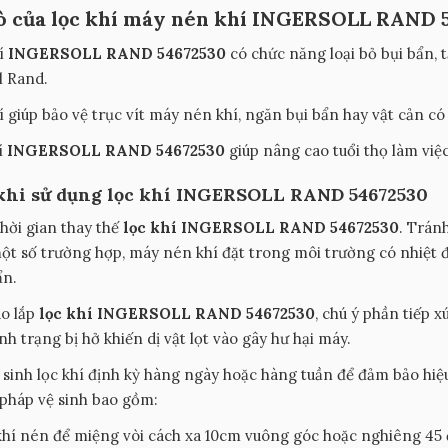
rò của lọc khí máy nén khí INGERSOLL RAND 
í
INGERSOLL RAND 54672530
có chức năng loại bỏ bụi bẩn, 
l Rand.
í giúp bảo vệ trục vít máy nén khí, ngăn bụi bẩn hay vật cản có
í
INGERSOLL RAND 54672530
giúp nâng cao tuổi thọ làm việ
khi sử dụng lọc khí INGERSOLL RAND 54672530
thời gian thay thế
lọc khí INGERSOLL RAND 54672530
. Tránh
t số trường hợp, máy nén khí đặt trong môi trường có nhiệt độ
ẩn.
áo lắp
lọc khí INGERSOLL RAND 54672530
, chú ý phần tiếp x
nh trạng bị hở khiến dị vật lọt vào gây hư hại máy.
 sinh lọc khí định kỳ hàng ngày hoặc hàng tuần để đảm bảo hiệu
pháp vệ sinh bao gồm:
khí nén để miệng vòi cách xa 10cm vuông góc hoặc nghiêng 45 đ