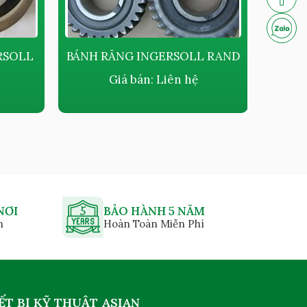
RSOLL
BÁNH RĂNG INGERSOLL RAND
BLO
Giá bán:
Liên hệ
NƠI
BẢO HÀNH 5 NĂM
n
Hoàn Toàn Miễn Phí
ẾT BỊ KỸ THUẬT ASIAN