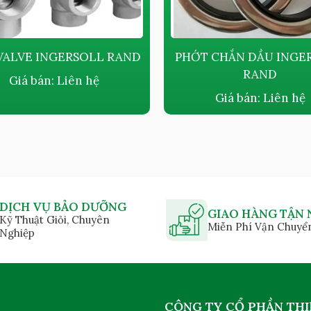
VALVE INGERSOLL RAND
PHỚT CHẮN DẦU INGE
RAND
Giá bán:
Liên hệ
Giá bán:
Liên hệ
DỊCH VỤ BẢO DƯỠNG
GIAO HÀNG TẬN 
Kỹ Thuật Giỏi, Chuyên
Miễn Phí Vận Chuyể
Nghiệp
CÔNG TY CỔ PHẦN THI