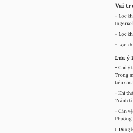
Vai t
-
Lọc kh
Ingersol
-
Lọc kh
- Lọc kh
Lưu ý 
- Chú ý 
Trong mộ
tiêu chu
- Khi th
Tránh tì
- Cần vệ
Phương 
1. Dùng 