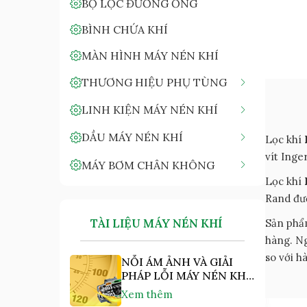
BỘ LỌC ĐƯỜNG ỐNG
BÌNH CHỨA KHÍ
MÀN HÌNH MÁY NÉN KHÍ
THƯƠNG HIỆU PHỤ TÙNG
LINH KIỆN MÁY NÉN KHÍ
DẦU MÁY NÉN KHÍ
Lọc khí
vít Inge
MÁY BƠM CHÂN KHÔNG
Lọc khí
Rand đượ
TÀI LIỆU MÁY NÉN KHÍ
Sản phẩ
hàng. Ng
so với h
NỖI ÁM ẢNH VÀ GIẢI
PHÁP LỖI MÁY NÉN KHÍ
"NHIỆT ĐỘ CAO"
Xem thêm