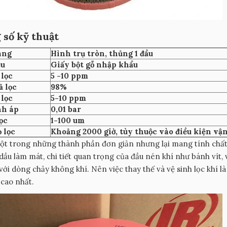
 số kỹ thuật
áng
Hình trụ tròn, thủng 1 đầu
ệu
Giấy bột gỗ nhập khẩu
 lọc
5 -10 ppm
ả lọc
98%
 lọc
5-10 ppm
nh áp
0,01 bar
ọc
1-100 um
 lọc
Khoảng 2000 giờ, tùy thuộc vào điều kiện v
ột trong những thành phần đơn giản nhưng lại mang tính chất
dầu làm mát, chi tiết quan trọng của đầu nén khí như bánh vít,
 với dòng chảy không khí. Nên việc thay thế và vệ sinh lọc khí l
 cao nhất.