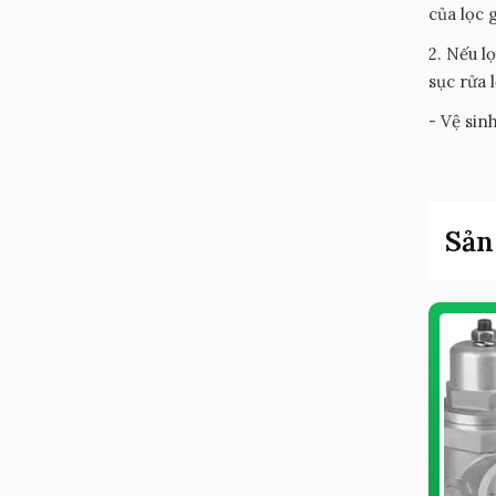
của lọc 
2. Nếu l
sục rửa 
- Vệ sinh
Sản