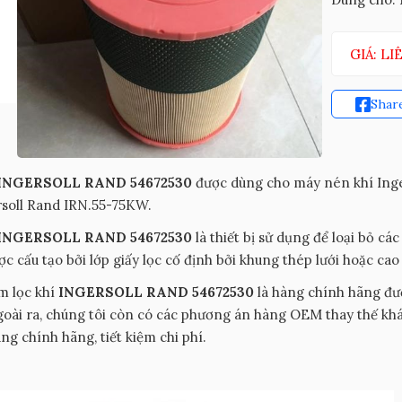
GIÁ: LI
Shar
INGERSOLL RAND 54672530
được dùng cho máy nén khí Inger
rsoll Rand IRN.55-75KW.
INGERSOLL RAND 54672530
là thiết bị sử dụng để loại bỏ cá
c cấu tạo bởi lớp giấy lọc cố định bởi khung thép lưới hoặc cao
m lọc khí
INGERSOLL RAND 54672530
là hàng chính hãng đượ
oài ra, chúng tôi còn có các phương án hàng OEM thay thế khá
àng chính hãng, tiết kiệm chi phí.