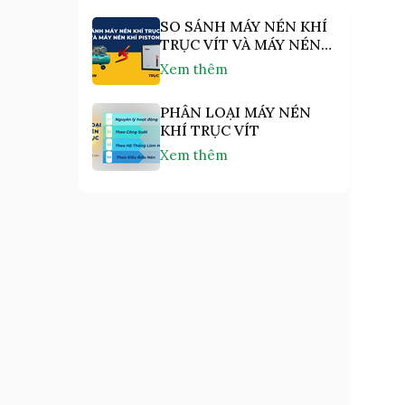
SO SÁNH MÁY NÉN KHÍ
TRỤC VÍT VÀ MÁY NÉN
KHÍ PISTON
Xem thêm
PHÂN LOẠI MÁY NÉN
KHÍ TRỤC VÍT
Xem thêm