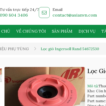
Tư vấn trực tiếp 24/7
Email
090 804 3406
contact@asianvn.com
 CHỦ
VỀ CHÚNG TÔI
SẢN PHẨM
DỊCH VỤ
TÀ
IỆU PHỤ TÙNG
Lọc gió Ingersoll Rand 54672530
Lọc Gi
Mô tả:
Thươ
Kho: Còn 
Part numb
Part name
Dùng cho: 