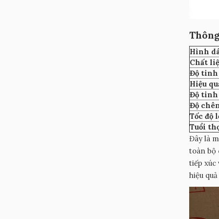
Thông
Hình d
Chất li
Độ tinh
Hiệu qu
Độ tinh
Độ chê
Tốc độ l
Tuổi thọ
Đây là m
toàn bộ 
tiếp xúc
hiệu quả