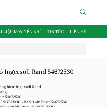
I LIỆU MÁY NÉN KHÍ
TIN TỨC
LIÊN HỆ
ó Ingersoll Rand 54672530
ng hiệu: Ingersoll Rand
hàng
er: 54672530
: INGERSOLL RAND Air Filter 54672530
Máy nén khí trục vít INGERSOLL...