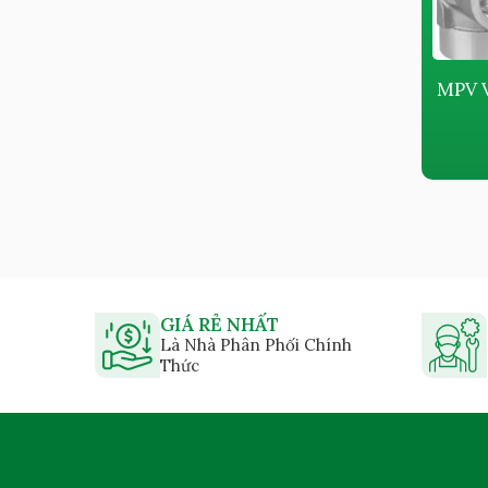
VAN HỒI DẦU INGERSOLL
MPV 
RAND
Giá bán:
Liên hệ
GIÁ RẺ NHẤT
Là Nhà Phân Phối Chính
Thức